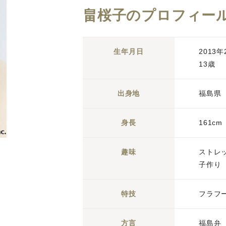
畠桜子のプロフィー
生年月日
2013
13歳
出身地
福島県
身長
161cm
趣味
ストレ
子作り
特技
フラフ
方言
福島弁