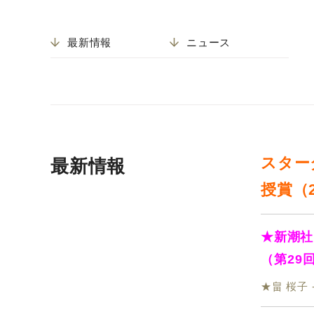
最新情報
ニュース
スター
最新情報
授賞（2
★
新潮社
（第29
★畠 桜子