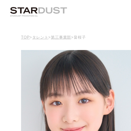
TOP
>
タレント
>
第三事業部
>
畠桜子