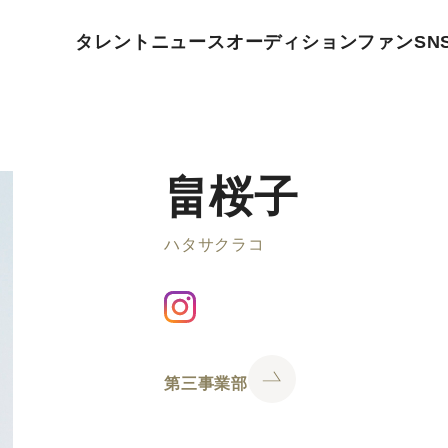
タレント
ニュース
オーディション
ファン
SN
畠桜子
ハタサクラコ
第三事業部