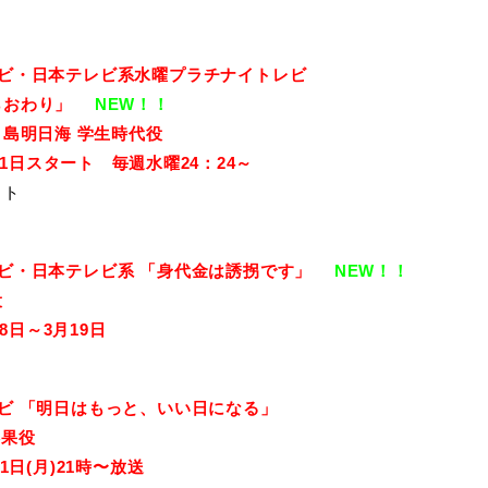
ビ・日本テレビ系水曜プラチナイト
レビ
らおわり」
NEW！！
島明日海 学生時代役
7月1日スタート 毎週水曜24：24～
イト
ビ・日本テレビ系 「身代金は誘拐です」
NEW！！
役
月8日～3月19日
ビ 「明日はもっと、いい日になる」
柊果役
月1日(月)21時〜放送