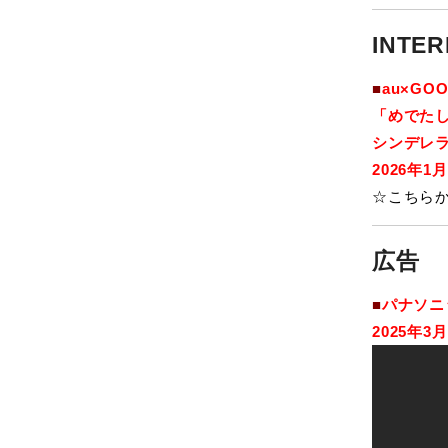
INTER
■
au×GO
「
めでた
シンデレ
2026年
☆こちら
広告
■
パナソニ
2025年3