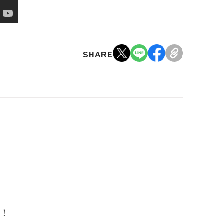
SHARE
！