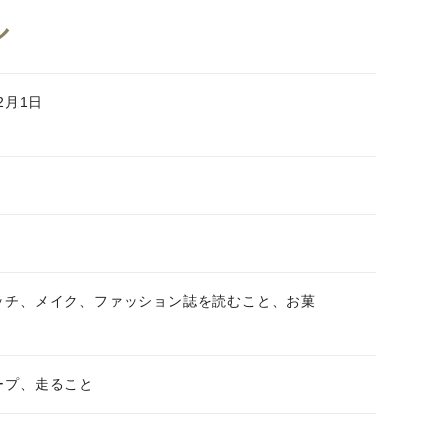
ル
年2月1日
ッチ、メイク、ファッション誌を読むこと、お菓
ープ、走ること