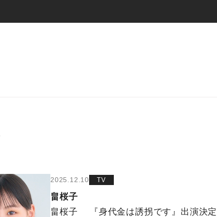
V
2025.12.10
TV
畠桜子
畠桜子 『身代金は誘拐です』出演決定