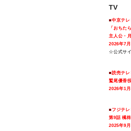
TV
■
中京テレ
「おちた
主人公・月
2026年
☆公式サ
■
読売テレ
鷲尾優香
2026年1
■
フジテレ
第9話
橘
2025年9