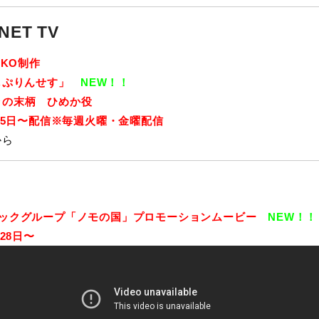
NET TV
OKO制作
し
ぷりんせす
」
NEW！！
ラの末柄 ひめか役
1月5日〜配信※毎週火曜・金曜配信
から
ックグループ「ノモの国」プロモーションムービー
NEW！！
月28日〜