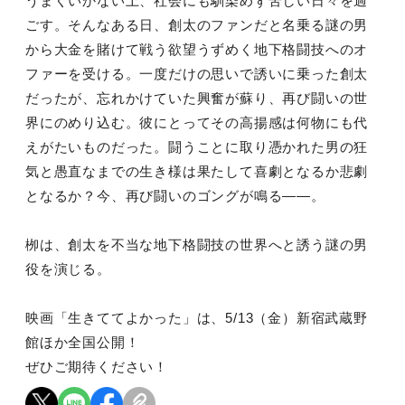
うまくいかない上、社会にも馴染めず苦しい日々を過
ごす。そんなある日、創太のファンだと名乗る謎の男
から大金を賭けて戦う欲望うずめく地下格闘技へのオ
ファーを受ける。一度だけの思いで誘いに乗った創太
だったが、忘れかけていた興奮が蘇り、再び闘いの世
界にのめり込む。彼にとってその高揚感は何物にも代
えがたいものだった。闘うことに取り憑かれた男の狂
気と愚直なまでの生き様は果たして喜劇となるか悲劇
となるか？今、再び闘いのゴングが鳴る――。
栁は、創太を不当な地下格闘技の世界へと誘う謎の男
役を演じる。
映画「生きててよかった」は、5/13（金）新宿武蔵野
館ほか全国公開！
ぜひご期待ください！