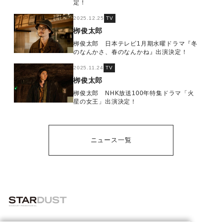
定！
2025.12.25
TV
栁俊太郎
栁俊太郎 日本テレビ1月期水曜ドラマ『冬
のなんかさ、春のなんかね』出演決定！
2025.11.24
TV
栁俊太郎
栁俊太郎 NHK放送100年特集ドラマ「火
星の女王」出演決定！
ニュース一覧