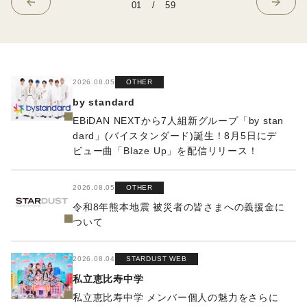
01
/
59
2026.08.05
OTHER
by standard
EBiDAN NEXTから7⼈組新グループ「by stan
dard」(バイスタンダード)誕⽣！8⽉5⽇にデ
ビュー曲「Blaze Up」を配信リリース！
2026.08.05
OTHER
令和8年熊本地震 被災者の皆さまへの義援金に
ついて
2026.08.04
STARDUST WEB
私立恵比寿中学
私立恵比寿中学 メンバー個人の魅力をさらに