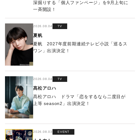
深掘りする「個人ファンページ」を9月上旬に
一斉開設！
2026.08.04
TV
夏帆
夏帆 2027年度前期連続テレビ小説「巡るス
ワン」出演決定！
2026.08.04
TV
髙松アロハ
髙松アロハ ドラマ「恋をするなら二度目が
上等 season2」出演決定！
2026.08.03
EVENT