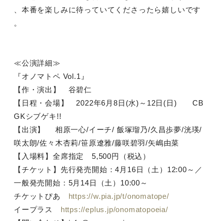
、本番を楽しみに待っていてくださったら嬉しいです
。
≪公演詳細≫
『オノマトペ Vol.1』
【作・演出】 谷碧仁
【日程・会場】 2022年6月8日(水)～12日(日) CB
GKシブゲキ!!
【出演】 相原一心/イーチ/ 飯塚瑠乃/久昌歩夢/洸瑛/
咲太朗/佐々木杏莉/笹原遼雅/藤咲碧羽/矢嶋由菜
【入場料】全席指定 5,500円（税込）
【チケット】先行発売開始：4月16日（土）12:00～／
一般発売開始：5月14日（土）10:00～
チケットぴあ
https://w.pia.jp/t/onomatope/
イープラス
https://eplus.jp/onomatopoeia/