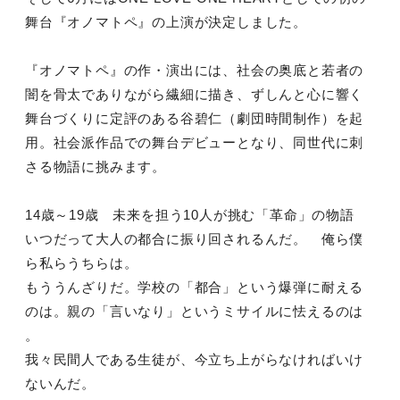
舞台『オノマトペ』の上演が決定しました。
『オノマトペ』の作・演出には、社会の奥底と若者の
闇を骨太でありながら繊細に描き、ずしんと心に響く
舞台づくりに定評のある谷碧仁（劇団時間制作）を起
用。社会派作品での舞台デビューとなり、同世代に刺
さる物語に挑みます。
14歳～19歳 未来を担う10人が挑む「革命」の物語
いつだって大人の都合に振り回されるんだ。 俺ら僕
ら私らうちらは。
もううんざりだ。学校の「都合」という爆弾に耐える
のは。親の「言いなり」というミサイルに怯えるのは
。
我々民間人である生徒が、今立ち上がらなければいけ
ないんだ。