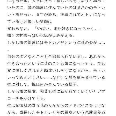
になった蜜。大学に入って新しい恋をしようと思って
いたのに、隣の部屋に住んでいたのはまさかのモトカ
レ・楓だった。５年が経ち、洗練されてオトナになっ
ているけど優しい笑顔は
変わらない。 「やばい。また好きになっちゃう。」
楓との甘酸っぱい記憶がよみがえる。
しかし楓の部屋にはモトカノだという仁菜の姿が……
。
自分のダメなところも全部知られているし、あれから
付き合ったという仁菜のことも気になっちゃう。でも
変に優しくされると勘違いしそうになるから、モトカ
レってめんどくさい……などと妄想を膨らませている
蜜に対して、楓は何か企んでいる様子。
しかも楓の親友、和葉も蜜に惹かれてぐいぐいとアプ
ローチをかけてくる。
蜜は姉御肌の野々花のりかからのアドバイスをうけな
がら、成長したモトカレとその親友という恋愛偏差値