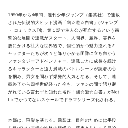
1990
年から
4
年間、週刊少年ジャンプ（集英社）で連載
された伝説的大ヒット漫画「幽
☆
遊
☆
白書」
(
ジャンプ
・ コミックス刊
)
。第１話で主人公が死亡するという衝
撃的な展開で連載がスタート。人間界、魔界、霊界を
股にかける壮大な世界観で、個性的かつ魅力溢れるキ
ャラクターたちが次々と降りかかる困難に立ち向かう
ファンタジーアドベンチャー。連載ごとに成長を続け
るキャラクターと迫力満載のバトルシーンが読者の心
を掴み、男女を問わず爆発的人気となる。そして、連
載終了から四半世紀経った今も、ファンの間で語り継
がれている言わずと知れた名作「幽
☆
遊
☆
白書」が
Net
flix
でかつてないスケールでドラマシリーズ化される。
本郷は、飛影を演じる。飛影は、目的のためには手段
を選ばない非情な性格の妖怪で、蔵馬と共にある目的