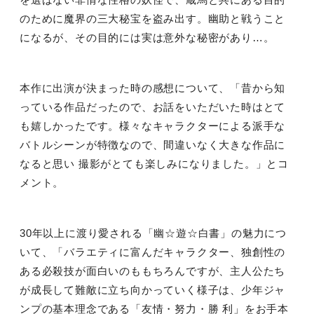
のために魔界の三大秘宝を盗み出す。幽助と戦うこと
になるが、その目的には実は意外な秘密があり
…
。
本作に出演が決まった時の感想について、「昔から知
っている作品だったので、お話をいただいた時はとて
も嬉しかったです。様々なキャラクターによる派手な
バトルシーンが特徴なので、間違いなく大きな作品に
なると思い 撮影がとても楽しみになりました。」とコ
メント。
30
年以上に渡り愛される「幽
☆
遊
☆
白書」の魅力につ
いて、「バラエティに富んだキャラクター、独創性の
ある必殺技が面白いのももちろんですが、主人公たち
が成長して難敵に立ち向かっていく様子は、少年ジャ
ンプの基本理念である「友情・努力・勝 利」をお手本