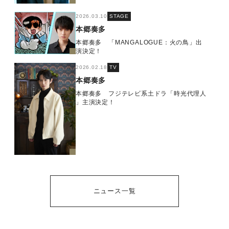
2026.03.10
STAGE
本郷奏多
本郷奏多 「MANGALOGUE：火の鳥」出
演決定！
2026.02.18
TV
本郷奏多
本郷奏多 フジテレビ系土ドラ「時光代理人
」主演決定！
ニュース一覧