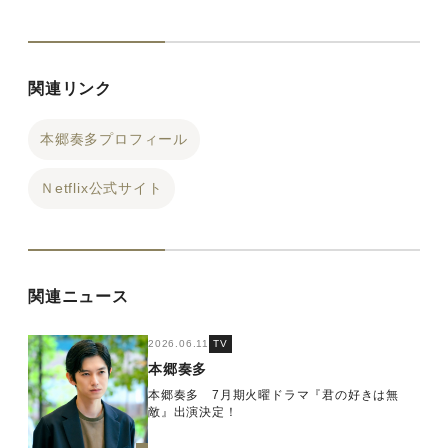
関連リンク
本郷奏多プロフィール
Ｎetflix公式サイト
関連ニュース
2026.06.11
TV
本郷奏多
本郷奏多 7月期火曜ドラマ『君の好きは無
敵』出演決定！