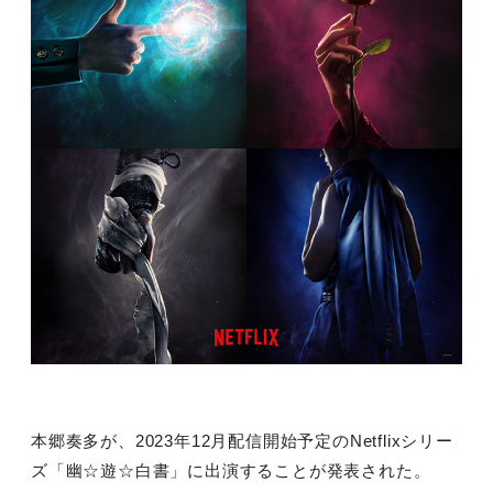
本郷奏多が、
2023
年
12
月配信開始予定の
Netflix
シリー
ズ「幽☆遊☆白書」に出演することが発表された。