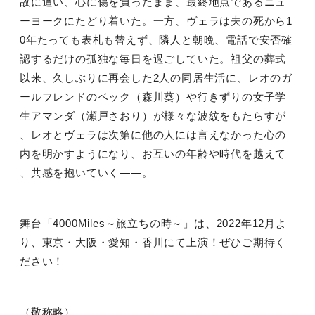
故に遭い、心に傷を負ったまま、最終地点であるニュ
ーヨークにたどり着いた。一方、ヴェラは夫の死から
1
0
年たっても表札も替えず、隣人と朝晩、電話で安否確
認するだけの孤独な毎日を過ごしていた。祖父の葬式
以来、久しぶりに再会した
2
人の同居生活に、レオのガ
ールフレンドのベック（森川葵）や行きずりの女子学
生アマンダ（瀬戸さおり）が様々な波紋をもたらすが
、レオとヴェラは次第に他の人には言えなかった心の
内を明かすようになり、お互いの年齢や時代を越えて
、共感を抱いていく
――
。
舞台「
4000Miles
～旅立ちの時～」は、
2022
年
12
月よ
り、東京・大阪・愛知・香川にて上演！ぜひご期待く
ださい！
（敬称略）