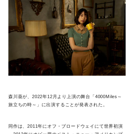
森川葵が、
2022
年
12
月より上演の舞台「
4000Miles
～
旅立ちの時～」に出演することが発表された。
同作は、
2011
年にオフ・ブロードウェイにて世界初演