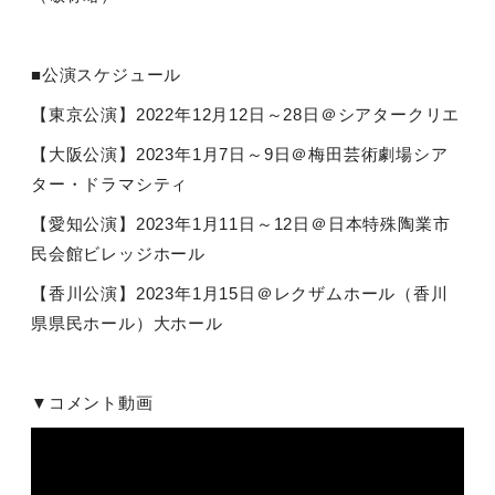
■公演スケジュール
【東京公演】
2022
年
12
月
12
日～
28
日＠シアタークリエ
【大阪公演】
2023
年
1
月
7
日～
9
日＠梅田芸術劇場シア
ター・ドラマシティ
【愛知公演】
2023
年
1
月
11
日～
12
日＠日本特殊陶業市
民会館ビレッジホール
【香川公演】
2023
年
1
月
15
日＠レクザムホール（香川
県県民ホール）大ホール
▼コメント動画