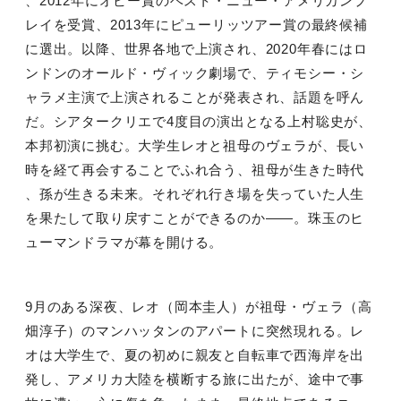
、
2012
年にオビー賞のベスト・ニュー・アメリカンプ
レイを受賞、
2013
年にピューリッツアー賞の最終候補
に選出。以降、世界各地で上演され、
2020
年春にはロ
ンドンのオールド・ヴィック劇場で、ティモシー・シ
ャラメ主演で上演されることが発表され、話題を呼ん
だ。シアタークリエで
4
度目の演出となる上村聡史が、
本邦初演に挑む。大学生レオと祖母のヴェラが、長い
時を経て再会することでふれ合う、祖母が生きた時代
、孫が生きる未来。それぞれ行き場を失っていた人生
を果たして取り戻すことができるのか――。珠玉のヒ
ューマンドラマが幕を開ける。
9
月のある深夜、レオ（岡本圭人）が祖母・ヴェラ（高
畑淳子）のマンハッタンのアパートに突然現れる。レ
オは大学生で、夏の初めに親友と自転車で西海岸を出
発し、アメリカ大陸を横断する旅に出たが、途中で事