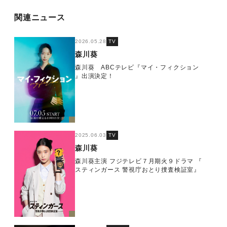
関連ニュース
2026.05.28
TV
森川葵
森川葵 ABCテレビ『マイ・フィクション
』出演決定！
2025.06.03
TV
森川葵
森川葵主演 フジテレビ７月期火９ドラマ 『
スティンガース 警視庁おとり捜査検証室』