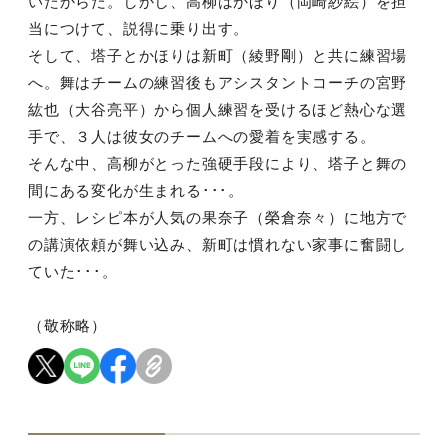
いたからだ。しかし、高柳はかほり（
岡崎紗絵）を担
当につ
けて、説得に乗り出す。
そして、塔子とかほりは新町（綾野剛）と共に練習場
へ。舞はチー
ムの練習後もアシスタントコーチの宮野
紘也（大谷亮平）から個人
練習を受けるほど熱心な選
手で、３人は彼女のチームへの愛着を実
感する。
そんな中、高柳がとった強硬手段により、塔子と舞の
間にある変化
が生まれる･･･。
一方、レシピ本が人気の果奈子（榮倉奈々）に地方で
の講演依頼が
舞い込み、新町は慣れない家事に奮闘し
ていた･･･。
（敬称略）