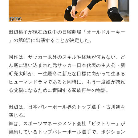
田辺桃子が現在放送中の日曜劇場「オールドルーキー
」の第8話
に出演することが決定した。
同作は、サッカー以外のスキルや経験が何もない、ど
ん底に追い込
まれた元サッカー日本代表の主人公・新
町亮太郎が、一生懸命に新
たな目標に向かって生きる
ヒューマンドラマであると同時に、もう
一度娘が誇れ
る父親になるために奮闘する家族再生の物語。
田辺
は、日本バレーボール界のトップ選手・古川舞を
演じる。
舞は、スポーツマネージメント会社「ビクトリー」が
契約している
トップバレーボール選手で、ポジション