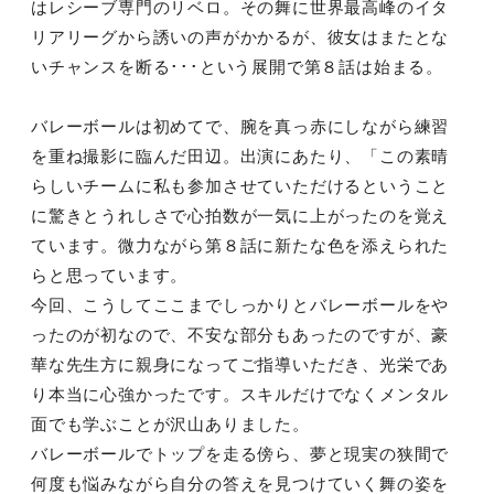
はレシーブ専門のリベロ。
その舞に世界最高峰のイタ
リアリーグから誘いの声がかかるが、彼
女はまたとな
いチャンスを断る･･･という展開で第８話は始まる
。
バレーボールは初めてで、腕を真っ赤にしながら練習
を重ね撮影に
臨んだ
田辺
。出演にあたり、「この素晴
らしいチームに私も参加さ
せていただけるということ
に驚きとうれしさで心拍数が一気に上が
ったの
を覚え
ています。微力ながら第８話に新たな色を添えられた
らと思
っています。
今回、こうしてここまでしっかりとバレーボールをや
ったのが初な
ので、不安な部分もあったのですが、豪
華な先生方に親身になって
ご指導いただき、光栄であ
り本当に心強かったです。スキルだけで
なくメンタル
面でも学
ぶことが沢山ありました。
バレーボールでトップを走る傍ら、夢と現実の狭間で
何度も悩みな
がら自分の答えを見つけていく舞の姿を