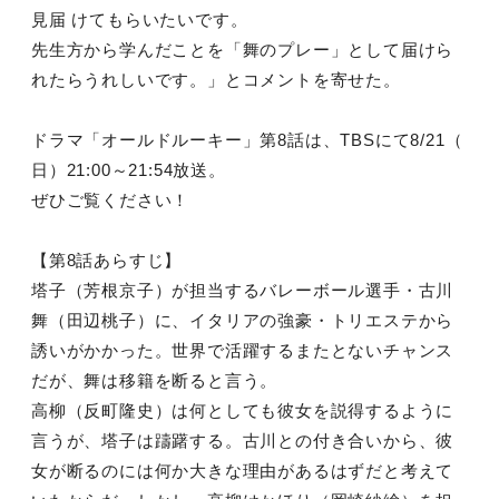
見届 けてもらいたいです。
先生方から学んだことを「舞のプレー」として届けら
れたらうれし
いです。」とコメントを寄せた。
ドラマ「オールドルーキー」第8話は、TBSにて8/21（
日）
21:00～21:54放送。
ぜひご覧ください！
【第8話あらすじ】
塔子（芳根京子）が担当するバレーボール選手・古川
舞（
田辺
桃子
）に、イタリアの強豪・トリエステから
誘いがかかった。世界で活
躍するまたとないチャンス
だが、舞は移籍を断ると言う。
高柳（反町隆史）は何としても彼女を説得するように
言うが、塔子
は躊躇する。古川との付き合いから、彼
女が断るのには何か大きな
理由があるはずだと考えて