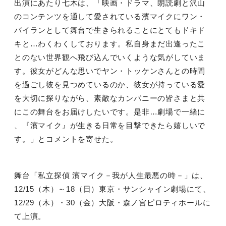
出演にあたり七木は、「映画・ドラマ、朗読劇と沢山
のコンテンツを通して愛されている濱マイクにワン・
バイランとして舞台で生きられることにとてもドキド
キと…わくわくしております。私自身まだ出逢ったこ
とのない世界観へ飛び込んでいくような気がしていま
す。彼女がどんな思いでヤン・トッケンさんとの時間
を過ごし彼を見つめているのか、彼女が持っている愛
を大切に探りながら、素敵なカンパニーの皆さまと共
にこの舞台をお届けしたいです。是非…劇場で一緒に
、『濱マイク』が生きる日常を目撃できたら嬉しいで
す。」とコメントを寄せた。
舞台「私立探偵 濱マイク－我が人生最悪の時－」は、
12/15
（木）～
18
（日）東京・サンシャイン劇場にて、
12/29
（木）・
30
（金）大阪・森ノ宮ピロティホールに
て上演。