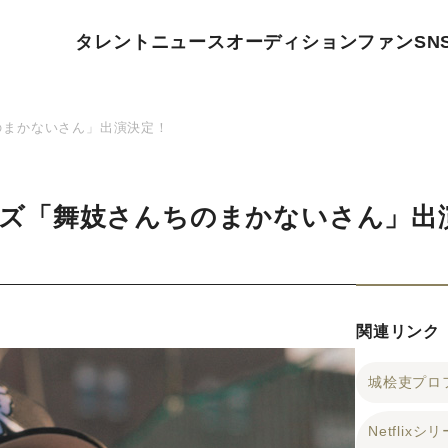
タレント
ニュース
オーディション
ファン
SN
ちのまかないさん」出演決定！
シリーズ「舞妓さんちのまかないさん」
関連リンク
城桧吏プロ
Netfli