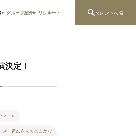
S
タレント
検索
グループ紹介
リクルート
出演決定！
フィール
xシリーズ「舞妓さんちのまかな