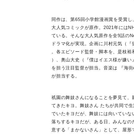
同作は、第
65
回小学館漫画賞を受賞し
大人気コミックが原作。
2021
年には
N
ている。そんな大人気原作を全
9
話の
Ne
ドラマ化が実現。企画に川村元気（『
。各エピソード監督・脚本を、是枝裕
）、奥山大史（『僕はイエス様が嫌い
を担う注目監督が担当。音楽は 『海街
が担当する。
祇園の舞妓さんになることを夢見て、
てきたキヨ。舞妓さん たちが共同で
でいたキヨだが、舞妓には向いていな
落ちするキヨだが、ある日、みんなの
意する「まかないさん」として、屋形