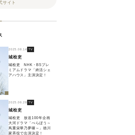
式サイト
ス
2025.08.14
TV
城桧吏
城桧吏 NHK・BSプレ
ミアムドラマ「終活シェ
アハウス」主演決定！
2025.06.28
TV
城桧吏
城桧吏 放送100年企画
大河ドラマ「べらぼう～
蔦重栄華乃夢噺～」徳川
家斉役で出演決定！