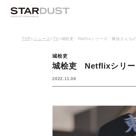
TOP
>
ニュース
>
TV
>
城桧吏 Netflixシリーズ「舞妓さん
城桧吏
城桧吏 Netflix
2022.11.08