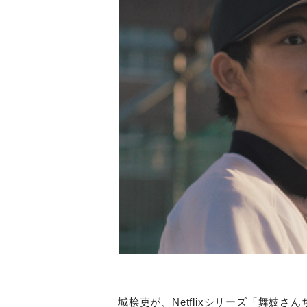
城桧吏が、
Netflix
シリーズ「舞妓さん