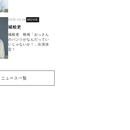
2025.03.26
MOVIE
城桧吏
城桧吏 映画「おっさん
のパンツがなんだってい
いじゃないか！」出演決
定！
ニュース一覧