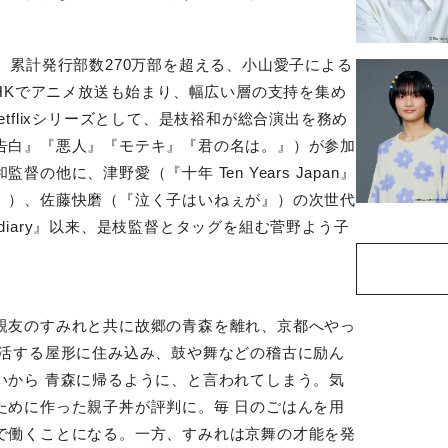
、累計発行部数
270
万部を超える、小山愛子による
HK
でアニメ放送も始まり、幅広い層の支持を集め
tflix
シリーズとして、是枝裕和が総合演出を務め
告白』『悪人』『モテキ』『君の名は。』）が参加
和監督の他に、津野愛（『十年
Ten Years Japan
』
』）、佐藤快磨（『泣く子はいねぇが』）の次世代
diary
』以来、是枝監督とタッグを組む菅野よう子
親友のすみれと共に故郷の青森を離れ、京都へやっ
生活する屋形に住み込み、鼓や舞などの稽古に励ん
いから 青森に帰るように、と言われてしまう。気
ために作った親子丼が評判に。毎 日のごはんを用
で働くことになる。一方、すみれは京舞の才能を発