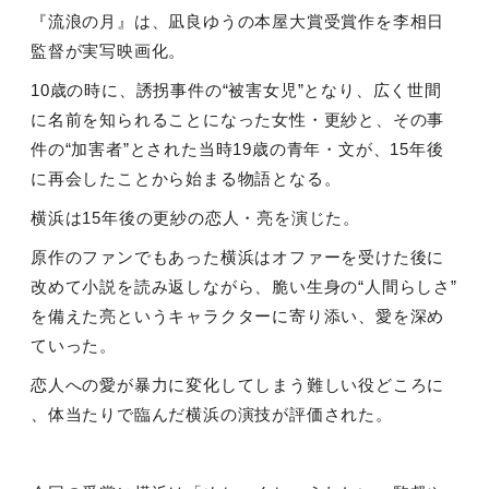
『流浪の月』は、凪良ゆうの本屋大賞受賞作を李相日
監督が実写映画化。
10
歳の時に、誘拐事件の
“
被害女児
”
となり、広く世間
に名前を知られることになった女性・更紗と、その事
件の
“
加害者
”
とされた当時
19
歳の青年・文が、
15
年後
に再会したことから始まる物語となる。
横浜は
15
年後の更紗の恋人・亮を演じた。
原作のファンでもあった横浜はオファーを受けた後に
改めて小説を読み返しながら、脆い生身の“人間らしさ
”
を備えた亮というキャラクターに寄り添い、愛を深め
ていった。
恋人への愛が暴力に変化してしまう難しい役どころに
、体当たりで臨んだ横浜の演技が評価された。