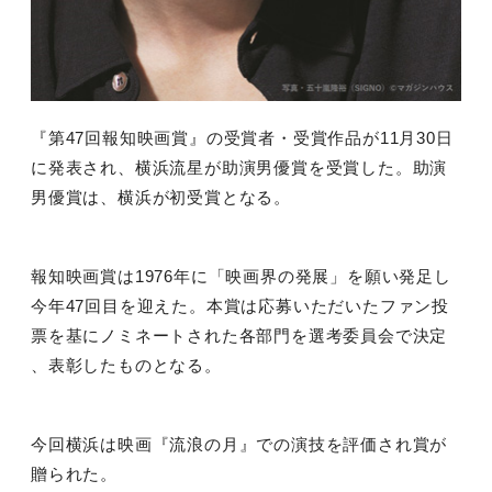
『第
47
回報知映画賞』の受賞者・受賞作品が
11
月
30
日
に発表され、横浜流星が助演男優賞を受賞した。助演
男優賞は、横浜が初受賞となる。
報知映画賞は
1976
年に「映画界の発展」を願い発足し
今年
47
回目を迎えた。本賞は応募いただいたファン投
票を基にノミネートされた各部門を選考委員会で決定
、表彰したものとなる。
今回横浜は映画『流浪の月』での演技を評価され賞が
贈られた。