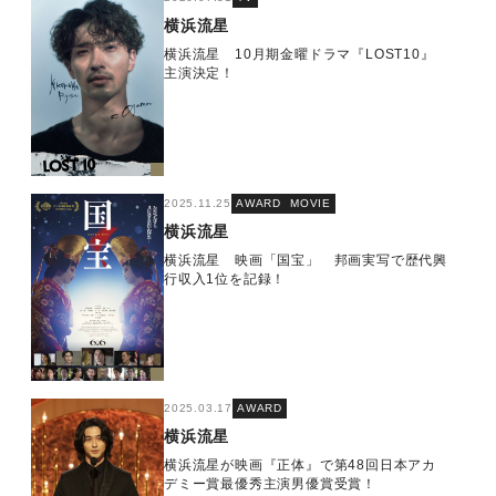
横浜流星
横浜流星 10月期金曜ドラマ『LOST10』
主演決定！
2025.11.25
AWARD
MOVIE
横浜流星
横浜流星 映画「国宝」 邦画実写で歴代興
行収入1位を記録！
2025.03.17
AWARD
横浜流星
横浜流星が映画『正体』で第48回日本アカ
デミー賞最優秀主演男優賞受賞！