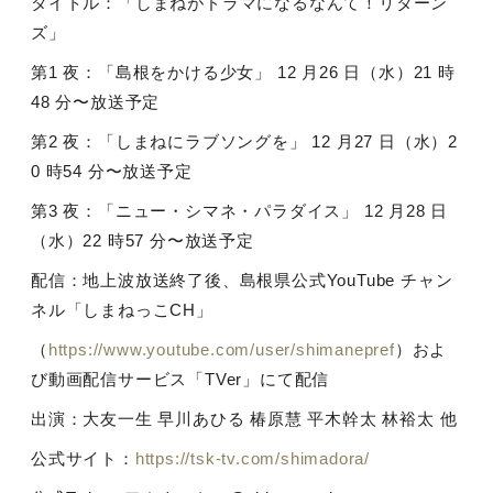
タイトル：「しまねがドラマになるなんて！リターン
ズ」
第
1
夜：「島根をかける少女」
12
月
26
日（水）
21
時
48
分〜放送予定
第
2
夜：「しまねにラブソングを」
12
月
27
日（水）
2
0
時
54
分〜放送予定
第
3
夜：「ニュー・シマネ・パラダイス」
12
月
28
日
（水）
22
時
57
分〜放送予定
配信：地上波放送終了後、島根県公式
YouTube
チャン
ネル「しまねっこ
CH
」
（
https://www.youtube.com/user/shimanepref
）およ
び動画配信サービス「
TVer
」にて配信
出演：大友一生 早川あひる 椿原慧 平木幹太 林裕太 他
公式サイト：
https://tsk-tv.com/shimadora/