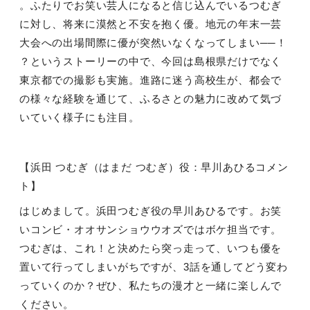
。ふたりでお笑い芸人になると信じ込んでいるつむぎ
に対し、将来に漠然と不安を抱く優。地元の年末一芸
大会への出場間際に優が突然いなくなってしまい──！
？というストーリーの中で、今回は島根県だけでなく
東京都での撮影も実施。進路に迷う高校生が、都会で
の様々な経験を通じて、ふるさとの魅力に改めて気づ
いていく様子にも注目。
【浜田 つむぎ（はまだ つむぎ）役：早川あひるコメン
ト】
はじめまして。浜田つむぎ役の早川あひるです。お笑
いコンビ・オオサンショウウオズではボケ担当です。
つむぎは、これ！と決めたら突っ走って、いつも優を
置いて行ってしまいがちですが、
3
話を通してどう変わ
っていくのか？ぜひ、私たちの漫才と一緒に楽しんで
ください。