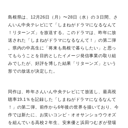
島根県は、
12
月
26
日（月）〜
28
日（水）の３日間、さ
んいん中央テレビにて「しまねがドラマになるなんて
！リターンズ」を放送する。このドラマは、昨年に放
送された「しまねがドラマになるなんて！」の第二弾
。県内の中高生に「将来も島根で暮らしたい」と思っ
てもらうことを目的としたイメージ発信事業の取り組
みでしたが、好評を博した結果「リターンズ」という
形での放送が決定した。
同作は、昨年さんいん中央テレビにて放送し、最高視
聴率
19.1
％を記録した「しまねがドラマになるなんて
！」の第二弾。前作から
6
年後の世界を描いており、今
作では新たに、お笑いコンビ・オオサンショウウオズ
を組んでいる高校２年生、安来優と浜田つむぎが登場