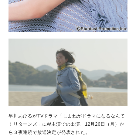
早川あひるがTVドラマ「しまねがドラマになるなんて
！リターンズ」に
W
主演での出演、12月
26
日（月）か
ら３夜連続で放送決定が発表された。