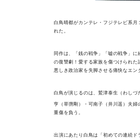
白鳥晴都がカンテレ・フジテレビ系月
れた。
同作は、「銭の戦争」「嘘の戦争」に
の復讐劇！愛する家族を傷つけられた
悪しき政治家を失脚させる痛快なエン
白鳥が演じるのは、鷲津泰生（わしづ
亨（草彅剛）・可南子（井川遥）夫婦
重傷を負う。
出演にあたり白鳥は「初めての連続ド