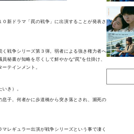
１０新ドラマ「罠の戦争」に出演することが発表さ
続く戦争シリーズ第３弾。弱者による強き権力者へ
議員秘書が知略を尽くして鮮やかな
“
罠
”
を仕掛け、
ターテインメント。
たいき）。
の息子。何者かに歩道橋から突き落とされ、瀕死の
ラマレギュラー出演が戦争シリーズという事で凄く