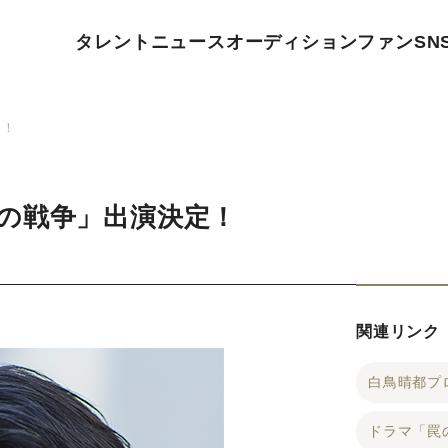
タレント
ニュース
オーディション
ファン
SN
定！
の戦争」出演決定！
関連リンク
白鳥晴都プ
ドラマ「罠