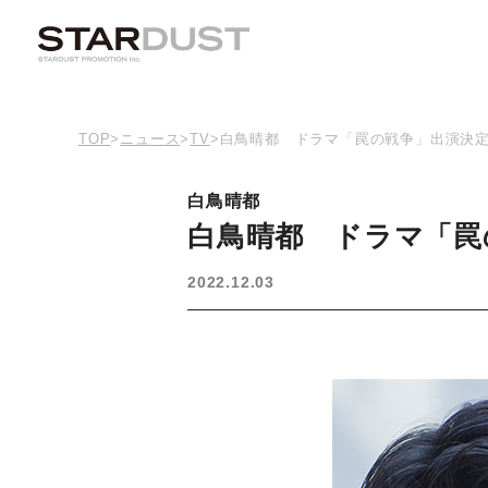
TOP
>
ニュース
>
TV
>
白鳥晴都 ドラマ「罠の戦争」出演決
白鳥晴都
白鳥晴都 ドラマ「罠
2022.12.03