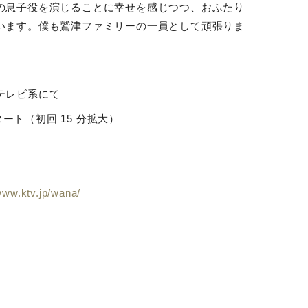
の息子役を演じることに幸せを感じつつ、おふたり
います。僕も鷲津ファミリーの一員として頑張りま
テレビ系にて
タート（初回
15
分拡大）
www.ktv.jp/wana/