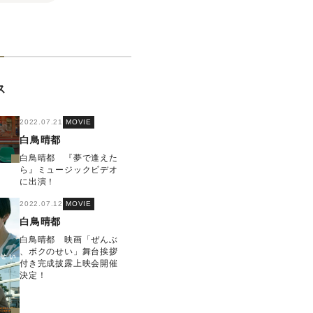
ス
2022.07.21
MOVIE
白鳥晴都
白鳥晴都 『夢で逢えた
ら』ミュージックビデオ
に出演！
2022.07.12
MOVIE
白鳥晴都
白鳥晴都 映画「ぜんぶ
、ボクのせい」舞台挨拶
付き完成披露上映会開催
決定！