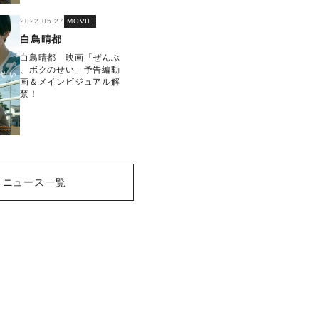
2022.05.27
MOVIE
白鳥晴都
白鳥晴都 映画「ぜんぶ
、ボクのせい」予告編動
画＆メインビジュアル解
禁！
ニュース一覧