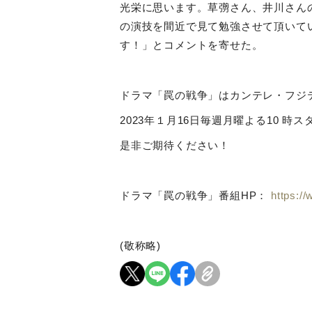
光栄に思います。草彅さん、井川さん
の演技を間近で見て勉強させて頂いて
す！」とコメントを寄せた。
ドラマ「罠の戦争」はカンテレ・フジ
2023
年１月
16
日毎週月曜よる
10
時ス
是非ご期待ください！
ドラマ「罠の戦争」番組HP：
https://
(
敬称略
)