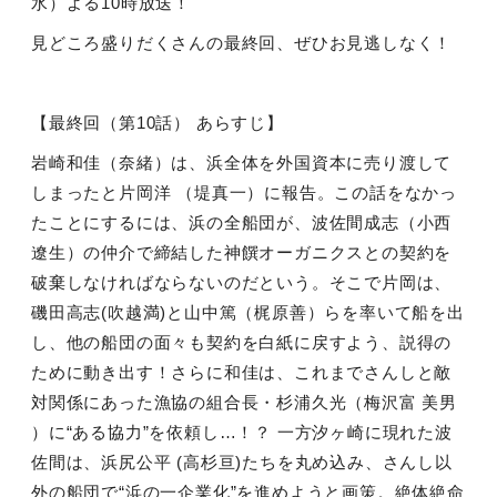
水）よる
10
時放送！
見どころ盛りだくさんの最終回、ぜひお見逃しなく！
【最終回（第
10
話） あらすじ】
岩崎和佳（奈緒）は、浜全体を外国資本に売り渡して
しまったと片岡洋 （堤真一）に報告。この話をなかっ
たことにするには、浜の全船団が、波佐間成志（小西
遼生）の仲介で締結した神饌オーガニクスとの契約を
破棄しなければならないのだという。そこで片岡は、
磯田高志
(
吹越満
)
と山中篤（梶原善）らを率いて船を出
し、他の船団の面々も契約を白紙に戻すよう、説得の
ために動き出す！さらに和佳は、これまでさんしと敵
対関係にあった漁協の組合長・杉浦久光（梅沢富 美男
）に“ある協力”を依頼し…！？ 一方汐ヶ崎に現れた波
佐間は、浜尻公平
(
高杉亘
)
たちを丸め込み、さんし以
外の船団で“浜の一企業化”を進めようと画策。絶体絶命