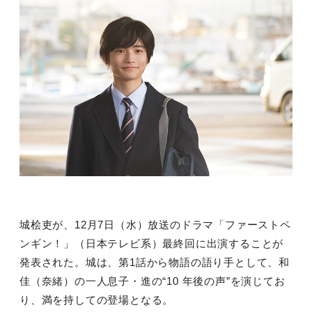
城桧吏が、
12
月
7
日（水）放送のドラマ「ファーストペ
ンギン！」（日本テレビ系）最終回に出演することが
発表された。城は、第
1
話から物語の語り手として、和
佳（奈緒）の一人息子・進の“
10
年後の声”を演じてお
り、満を持しての登場となる。