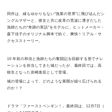
同作は、縁もゆかりもない“漁業の世界”に飛び込んだシ
ングルマザーと、彼女と共に改革の荒波に漕ぎだした
漁師たちの“奇跡の実話”をモデルに、ヒットメーカー・
森下佳子のオリジナル脚本で紡ぐ、爽快！リアル・サ
クセスストーリー。
10 年前の和佳と漁師たちの奮闘記を回顧する形でナレ
ーションを担当してきた城だったが、最終回では、高
校生となった岩崎進役として登場。
城の登場によって、どのような展開が繰り広げられる
のか！？
ドラマ「ファーストペンギン！」最終回は、
12
月
7
日（