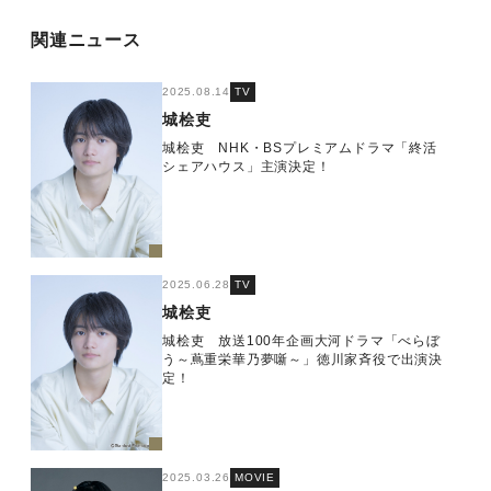
関連ニュース
2025.08.14
TV
城桧吏
城桧吏 NHK・BSプレミアムドラマ「終活
シェアハウス」主演決定！
2025.06.28
TV
城桧吏
城桧吏 放送100年企画大河ドラマ「べらぼ
う～蔦重栄華乃夢噺～」徳川家斉役で出演決
定！
2025.03.26
MOVIE