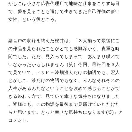
かしこは小さな広告代理店で地味な仕事をこなす毎日
で、夢を見ることも避けて生きてきた自己評価の低い
女性、という役どころ。
副音声の収録を終えた桜井は、「３人揃って最後にこ
の作品を見られたことがとても感慨深かく、貴重な時
間でした。ただ、見入ってしまって、あんまり喋れて
いなかったかもしれません（笑）今回、最終回を３人
で見ていて、アサヒ＝漆畑澄人だけの物語でも、澄人
とかしこ、渉だけの物語でもなく、みんなそれぞれの
人生があるんだなということを改めて感じることがで
きる終わり方で、見ていて幸せな気持ちになりました
。皆様にも、この物語を最後まで見届けていただけた
らと思います。きっと幸せな気持ちになります
(
笑
)
」と
コメント。