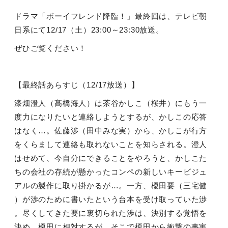
ドラマ「ボーイフレンド降臨！」最終回は、テレビ朝
日系にて
12/17
（土）
23:00
～
23:30
放送。
ぜひご覧ください！
【最終話あらすじ（
12/17
放送）】
漆畑澄人（髙橋海人）は茶谷かしこ（桜井）にもう一
度力になりたいと連絡しようとするが、かしこの応答
はなく…。佐藤渉（田中みな実）から、かしこが行方
をくらまして連絡も取れないことを知らされる。澄人
はせめて、今自分にできることをやろうと、かしこた
ちの会社の存続が懸かったコンペの新しいキービジュ
アルの製作に取り掛かるが…。一方、榎田要（三宅健
）が渉のために書いたという台本を受け取っていた渉
。尽くしてきた要に裏切られた渉は、決別する覚悟を
決め、榎田に相対するが、そこで榎田から衝撃の事実