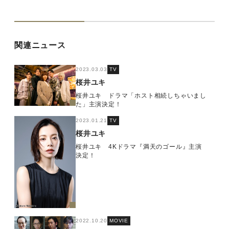
関連ニュース
2023.03.03
TV
桜井ユキ
桜井ユキ ドラマ「ホスト相続しちゃいまし
た」主演決定！
2023.01.21
TV
桜井ユキ
桜井ユキ 4Kドラマ『満天のゴール』主演
決定！
2022.10.20
MOVIE