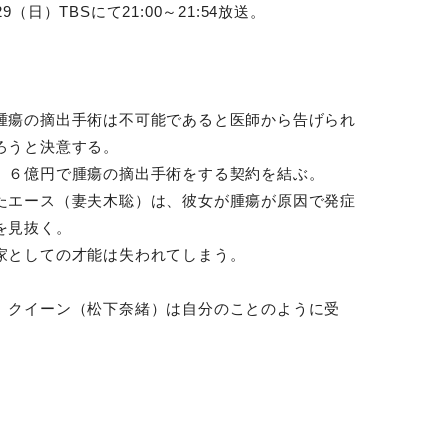
29（日）TBSにて21:00～
21:54放送。
腫瘍の摘出手術は不可能であ
ると医師から告げられ
ろうと
決意する。
、６億円で腫瘍の摘出手術を
する契約を結ぶ。
たエース（妻夫木聡）は、彼
女が腫瘍が原因で発症
を見抜
く。
家としての才能は失われてし
まう。
、クイーン（松下奈緒）は自
分のことのように受