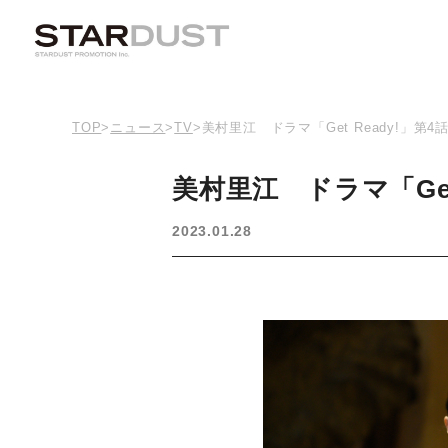
TOP
>
ニュース
>
TV
>
美村里江 ドラマ「Get Ready!」第
美村里江 ドラマ「Get
2023.01.28