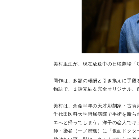
美村里江が、現在放送中の日曜劇場「Ge
同作は、多額の報酬と引き換えに手段
物語で、１話完結＆完全オリジナル、
美村は、余命半年の天才彫刻家・古賀
千代田医科大学附属病院で手術を断ら
エへと帰ってしまう。洋子の恋人でキ
師・染谷（一ノ瀬颯）
に「仮面ドクタ