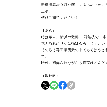
新橋演舞場９月公演「ふるあめりかに袖
上演。
ぜひご期待ください！
【あらすじ】
時は幕末。横浜の遊郭・ 岩亀楼で、
花ふ
るあめりかに袖はぬらさじ」とい
その歌は尊王攘夷派の中でもてはやさ
す。
時代に翻弄されながらも真実はどんど
（敬称略）