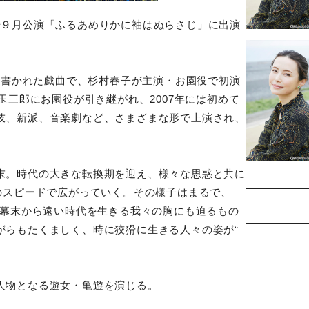
場９月公演「ふるあめりかに
袖はぬらさじ」に出演
って書かれた戯曲で、杉村春子が主演
・お園役で初演
玉三郎にお園役が引き継がれ、2007年には初めて
伎、新派、音楽劇など、
さまざまな形で上演され、
末。時代の大きな転換期を迎
え、様々な思惑と共に
のス
ピードで広がっていく。その様子はまるで、
、幕末から遠い時代を生きる我々の
胸にも迫るもの
がらもたくま
しく、時に狡猾に生きる人々の姿が“
人物となる遊女・亀遊を演じ
る。