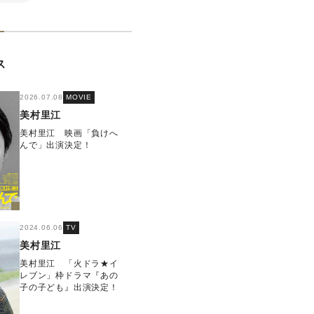
ス
2026.07.08
MOVIE
美村里江
美村里江 映画「負けへ
んで」出演決定！
2024.06.06
TV
美村里江
美村里江 「火ドラ★イ
レブン」枠ドラマ『あの
子の子ども』出演決定！