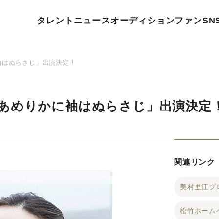
タレント
ニュース
オーディション
ファン
SN
袖はぬらさじ」出演決定！
あめりかに袖はぬらさじ」出演決定
関連リンク
美村里江プ
松竹ホーム