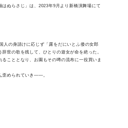
はぬらさじ」は、2023
年9月より新橋演舞場にて
米国人の身請けに応じず「露をだにいとふ倭の女郎
う辞世の歌を残して、
ひとりの遊女が命を絶った。
れることとなり、お園もその噂の流布に一役買いま
ん歪められていき――。