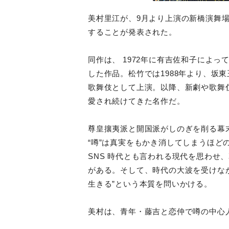
美村里江が、9月より上演の新橋演舞
することが発表された。
同作は、 1972年に有吉佐和子によ
した作品。松竹では1988年より、
坂東
歌舞伎と
して上演。以降、新劇や歌舞
愛され続けてきた名作だ。
尊皇攘夷派と開国派がしのぎを削る幕
“噂”は真実をもかき消してしまうほど
SNS 時代とも言われる現代を思わせ
がある。そして、時代の大波を受けな
生きる”
という本質を問いかける。
美村は、青年・藤吉と恋仲で噂の中心