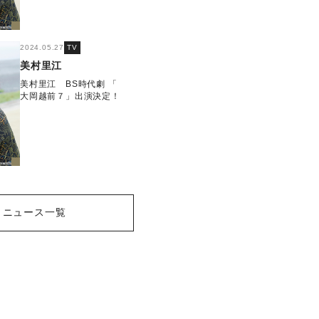
2024.05.27
TV
美村里江
美村里江 BS時代劇 「
大岡越前７」出演決定！
ニュース一覧