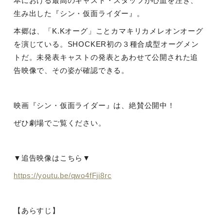
本における最高のキャスト・スタッフが心血を注ぎ、
生み出した『シン・仮面ライダー』。
本郷は、「
K.K
オーグ」ことカマキリカメレオンオーグ
を演じている。
SHOCKER
初の３種合成型オーグメン
トだ。未発表キャストの発表とあわせて公開された追
告映像で、その姿が確認できる。
映画『シン・仮面ライダー』は、絶賛公開中！
ぜひ劇場でご覧ください。
▼追告映像はこちら
▼
https://youtu.be/qwo4fFji8rc
【あらすじ】