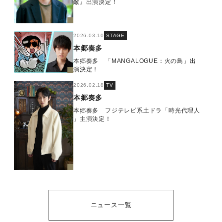
敵』出演決定！
2026.03.10
STAGE
本郷奏多
本郷奏多 「MANGALOGUE：火の鳥」出
演決定！
2026.02.18
TV
本郷奏多
本郷奏多 フジテレビ系土ドラ「時光代理人
」主演決定！
ニュース一覧