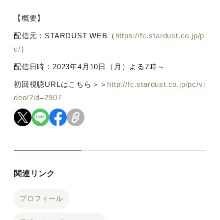
【概要】
配信元：
STARDUST WEB
（
https://fc.stardust.co.jp/p
c/
）
配信日時：
2023
年
4
月
10
日（月）よる
7
時～
初回視聴
URL
はこちら＞＞
http://fc.stardust.co.jp/pc/vi
deo/?id=2907
関連リンク
プロフィール