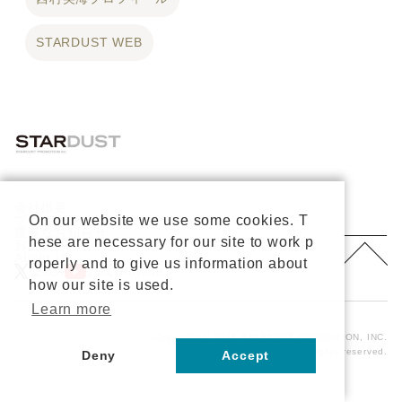
STARDUST WEB
会社概要
プライバシーポリシー
On our website we use some cookies. T
重要なお知らせ
hese are necessary for our site to work p
お問い合わせ
About Us
roperly and to give us information about
公式X
公式Youtube
how our site is used.
Learn more
Copyright © 2026 STARDUST PROMOTION, INC.
All rights reserved.
Deny
Accept