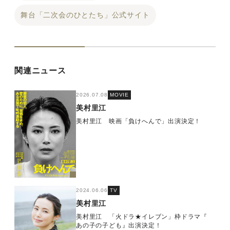
舞台「二次会のひとたち」公式サイト
関連ニュース
2026.07.08
MOVIE
美村里江
美村里江 映画「負けへんで」出演決定！
2024.06.06
TV
美村里江
美村里江 「火ドラ★イレブン」枠ドラマ『
あの子の子ども』出演決定！