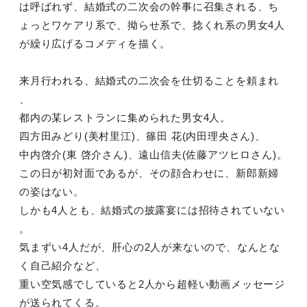
は呼ばれず、結婚式の二次会の幹事に召集される、ち
ょっとワケアリ系で、拗らせ系で、捻くれ系の男女4人
が繰り広げるコメディを描く。
来月行われる、結婚式の二次会を仕切ることを頼まれ
、
都内の某レストランに集められた男女4人。
四方田みどり(美村里江)、篠田 花(内田理央さん)、
中内啓介(東 啓介さん)、遠山信夫(佐藤アツヒロさん)。
この日が初対面であるが、その顔合わせに、新郎新婦
の姿はない。
しかも4人とも、結婚式の披露宴には招待されていない
。
気まずい4人だが、肝心の2人が来ないので、なんとな
く自己紹介など、
重い空気感でしていると2人から超軽い動画メッセージ
が送られてくる。