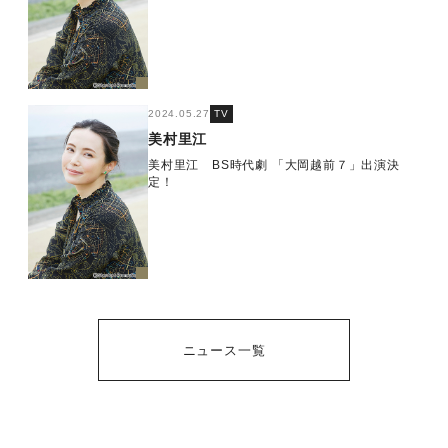
2024.05.27
TV
美村里江
美村里江 BS時代劇 「大岡越前７」出演決
定！
ニュース一覧