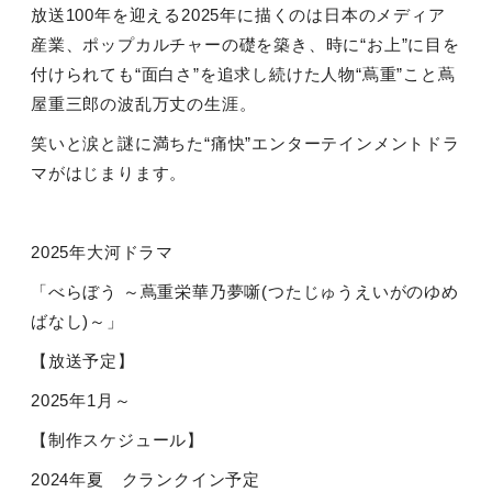
放送
100
年を迎える
2025
年に描くのは日本のメディア
産業、ポップカルチャーの礎を築き、時に“お上”に目を
付けられても“面白さ”を追求し続けた人物“蔦重”こと蔦
屋重三郎の波乱万丈の生涯。
笑いと涙と謎に満ちた“痛快”エンターテインメントドラ
マがはじまります。
2025
年大河ドラマ
「べらぼう ～蔦重栄華乃夢噺
(
つたじゅうえいがのゆめ
ばなし
)
～」
【放送予定】
2025
年
1
月～
【制作スケジュール】
2024
年夏 クランクイン予定