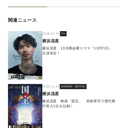
関連ニュース
2026.07.31
TV
横浜流星
横浜流星 10月期金曜ドラマ『LOST10』
主演決定！
2025.11.25
AWARD
MOVIE
横浜流星
横浜流星 映画「国宝」 邦画実写で歴代興
行収入1位を記録！