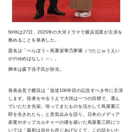
NHK
は
27
日、
2025
年の大河ドラマで横浜流星が主演を
務めることを発表した。
題名は「べらぼう～蔦重栄華乃夢噺（つたじゅうえい
がのゆめばなし）～」。
脚本は森下佳子氏が担当。
発表会見で横浜は「放送
100
年目の記念すべき年に主演
します。役者をやるうえで大河は一つの目標で、選ん
でいただき光栄。培ってきたものを活かして蔦屋重三
郎を生きれたら」と意気込みを語り、日本のメディア
産業やポップカルチャーの礎を築いた蔦屋重三郎につ
いては「最初は自分も存じあげなくて、この話をいた