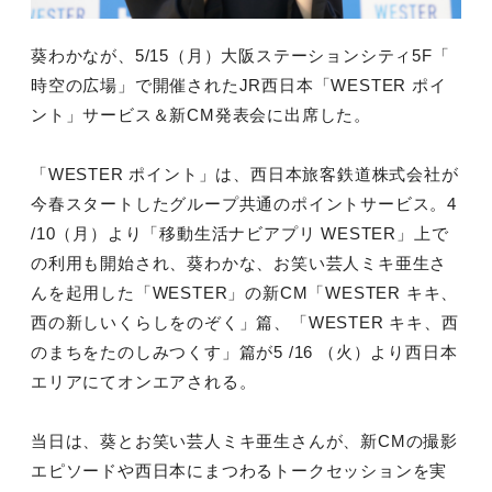
葵わかなが、5/15（月）大阪ステーションシティ5F「
時空の広場」で開催されたJR西日本「WESTER ポイ
ント」サービス＆新CM発表会に出席した。
「WESTER ポイント」は、
西日本旅客鉄道株式会社が
今春スタートしたグループ共通のポイン
トサービス。4
/10（月）より「移動生活ナビアプリ WESTER」上で
の利用も開始され、葵わかな、
お笑い芸人ミキ亜生さ
んを起用した「WESTER」の新CM「
WESTER キキ、
西の新しいくらしをのぞく」篇、「WESTER キキ、西
のまちをたのしみつくす」篇が5 /16 （火）より西日本
エリアにてオンエアされる。
当日は、葵とお笑い芸人ミキ亜生さんが、
新CMの撮影
エピソードや西日本にまつわるトークセッションを実