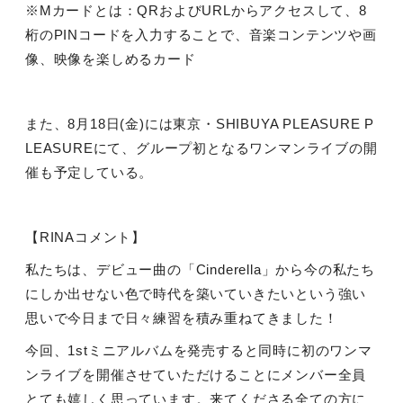
※
M
カードとは：
QR
および
URL
からアクセスして、
8
桁の
PIN
コードを入力することで、音楽コンテンツや画
像、映像を楽しめるカード
また、
8
月
18
日
(
金
)
には東京・
SHIBUYA PLEASURE P
LEASURE
にて、グループ初となるワンマンライブの開
催も予定している。
【
RINA
コメント】
私たちは、デビュー曲の「
Cinderella
」から今の私たち
にしか出せない色で時代を築いていきたいという強い
思いで今日まで日々練習を積み重ねてきました！
今回、
1st
ミニアルバムを発売すると同時に初のワンマ
ンライブを開催させていただけることにメンバー全員
とても嬉しく思っています。来てくださる全ての方に