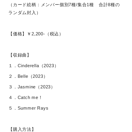
（カード絵柄：メンバー個別
7
種
/
集合
1
種 合計
8
種の
ランダム封入）
【価格】￥
2,200-
（税込）
【収録曲】
１．
Cinderella
（
2023
）
２．
Belle
（
2023
）
３．
Jasmine
（
2023
）
４．
Catch me
！
５．
Summer Rays
【購入方法】