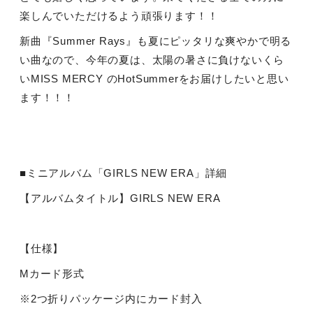
楽しんでいただけるよう頑張ります！！
新曲『
Summer Rays
』も夏にピッタリな爽やかで明る
い曲なので、今年の夏は、太陽の暑さに負けないくら
い
MISS MERCY
の
HotSummer
をお届けしたいと思い
ます！！！
■ミニアルバム「
GIRLS NEW ERA
」詳細
【アルバムタイトル】
GIRLS NEW ERA
【仕様】
M
カード形式
※
2
つ折りパッケージ内にカード封入