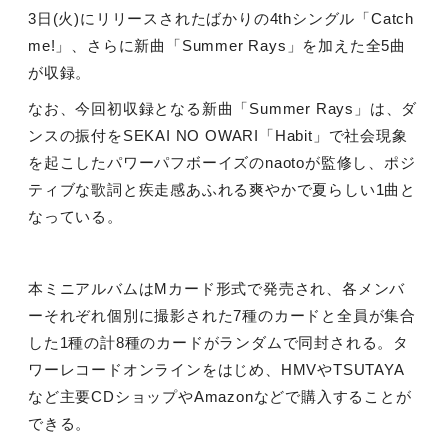
3
日
(
火
)
にリリースされたばかりの
4th
シングル「
Catch
me!
」、さらに新曲「
Summer Rays
」を加えた全
5
曲
が収録。
なお、今回初収録となる新曲「
Summer Rays
」は、ダ
ンスの振付を
SEKAI NO OWARI
「
Habit
」で社会現象
を起こしたパワーパフボーイズの
naoto
が監修し、ポジ
ティブな歌詞と疾走感あふれる爽やかで夏らしい
1
曲と
なっている。
本ミニアルバムは
M
カード形式で発売され、各メンバ
ーそれぞれ個別に撮影された
7
種のカードと全員が集合
した
1
種の計
8
種のカードがランダムで同封される。タ
ワーレコードオンラインをはじめ、
HMV
や
TSUTAYA
など主要
CD
ショップや
Amazon
などで購入することが
できる。