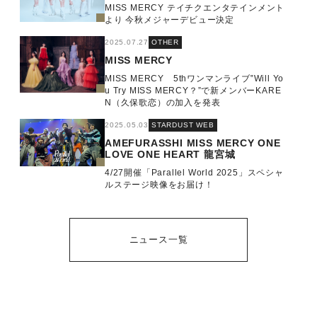
MISS MERCY テイチクエンタテインメント
より 今秋メジャーデビュー決定
2025.07.27
OTHER
MISS MERCY
MISS MERCY 5thワンマンライブ‟Will Yo
u Try MISS MERCY？”で新メンバーKARE
N（久保歌恋）の加入を発表
2025.05.03
STARDUST WEB
AMEFURASSHI
MISS MERCY
ONE
LOVE ONE HEART
龍宮城
4/27開催「Parallel World 2025」スペシャ
ルステージ映像をお届け！
ニュース一覧