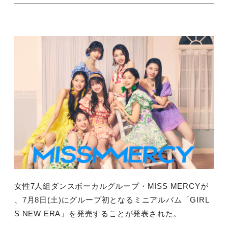
女性
7
人組ダンスボーカルグループ・
MISS MERCY
が
、
7
月
8
日
(
土
)
にグループ初となるミニアルバム「
GIRL
S NEW ERA
」を発売することが発表された。