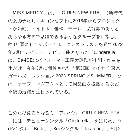
「
MISS MERCY
」は、「
GIRLS NEW ERA
」（新時代
の女の子たち）をコンセプトに
2018
年からプロジェク
トが始動。アイドル、俳優、モデル
…
芸能界のありと
あらゆる方面で活躍できるようなグループを目指し、
約
4
年間にわたるボーカル、ダンスレッスンを経て
2022
年
3
月にデビュー。デビュー曲となった「
Cinderella
」
は、
Da-iCE
のパフォーマー工藤大輝氏が作詞・作曲を
手がけ、今年
3
月に開催された「第
36
回 マイナビ 東京
ガールズコレクション
2023 SPRING
／
SUMMER
」で
は、オープニングアクトとして同楽曲を披露するなど
今後の活躍が注目されている。
このたび発売となるミニアルバム「
GIRLS NEW ERA
」には、デビューシングル「
Cinderella
」をはじめ、
2n
d
シングル「
Belle
」、
3rd
シングル「
Jasmine
」、
5
月
2