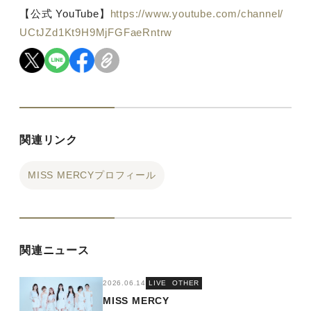
【公式
YouTube
】
https://www.youtube.com/channel/
UCtJZd1Kt9H9MjFGFaeRntrw
関連リンク
MISS MERCYプロフィール
関連ニュース
2026.06.14
LIVE
OTHER
MISS MERCY