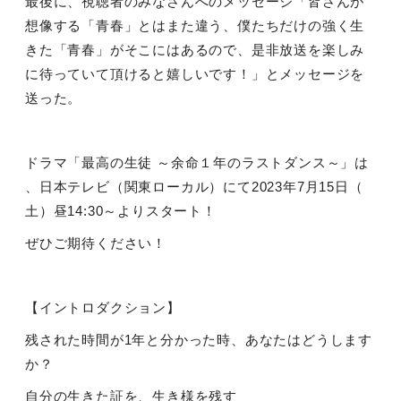
最後に、視聴者のみなさんへのメッセージ「皆さんが
想像する「青春」とはまた違う、僕たちだけの強く生
きた「青春」がそこにはあるので、是非放送を楽しみ
に待っていて頂けると嬉しいです！」とメッセージを
送った。
ドラマ「最高の生徒 ～余命１年のラストダンス～」は
、日本テレビ（関東ローカル）にて
2023
年
7
月
15
日（
土）昼
14:30
～よりスタート！
ぜひご期待ください！
【イントロダクション】
残された時間が
1
年と分かった時、あなたはどうします
か？
自分の生きた証を、生き様を残す