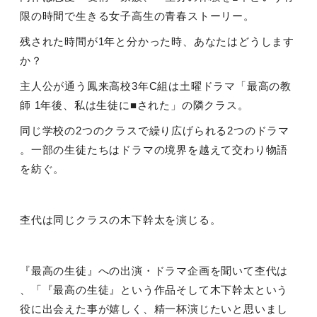
限の時間で生きる女子高生の青春ストーリー。
残された時間が
1
年と分かった時、あなたはどうします
か？
主人公が通う鳳来高校
3
年
C
組は土曜ドラマ「最高の教
師
1
年後、私は生徒に
■
された」の隣クラス。
同じ学校の
2
つのクラスで繰り広げられる
2
つのドラマ
。一部の生徒たちはドラマの境界を越えて交わり物語
を紡ぐ。
杢代は同じクラスの木下幹太を演じる。
『最高の生徒』への出演・ドラマ企画を聞いて杢代は
、「『最高の生徒』という作品そして木下幹太という
役に出会えた事が嬉しく、精一杯演じたいと思いまし