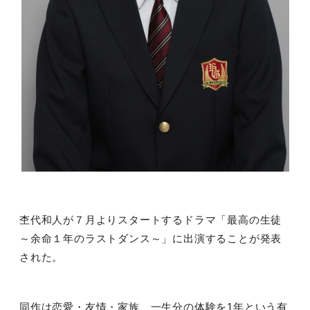
杢代和人が７月よりスタートするドラマ「最高の生徒
～余命１年のラストダンス～」に出演することが発表
された。
同作は恋愛・友情・家族、一生分の体験を
1
年という有