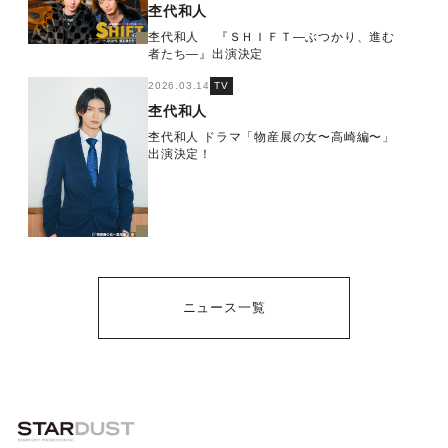
杢代和人
杢代和人 『ＳＨＩＦＴ―ぶつかり、進む
者たち―』出演決定
2026.03.14
TV
杢代和人
杢代和人 ドラマ「物産展の女〜高崎編〜」
出演決定！
ニュース一覧