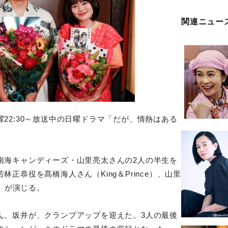
関連ニュー
2:30～放送中の日曜
ドラマ「だが、情熱はある
南海キャンディーズ・山里亮
太さんの2人の半生を
若林正
恭役を髙橋海人さん（King＆Prince）、山里
S）が演じる。
ん、坂井が、クランプアップ
を迎えた。3人の最後