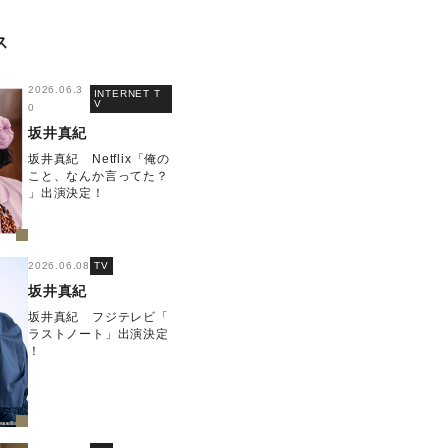
ス
2026.06.3
INTERNET T
V
0
坂井真紀
坂井真紀 Netflix「俺の
こと、なんか言ってた？
」出演決定！
2026.06.08
TV
坂井真紀
坂井真紀 フジテレビ「
ラストノート」出演決定
！