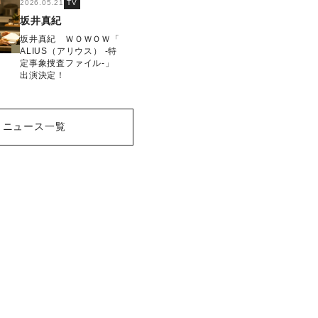
2026.05.21
TV
坂井真紀
坂井真紀 ＷＯＷＯＷ「
ALIUS（アリウス） -特
定事象捜査ファイル-」
出演決定！
ニュース一覧