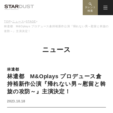
タレント
検索
TOP
>
ニュース
>
STAGE
>
林遣都 M&Oplays プロデュース倉持裕新作公演『帰れない男～慰留と斡旋の
攻防～』主演決定！
ニュース
林遣都
林遣都 M&Oplays プロデュース倉
持裕新作公演『帰れない男～慰留と斡
旋の攻防～』主演決定！
2023.10.18