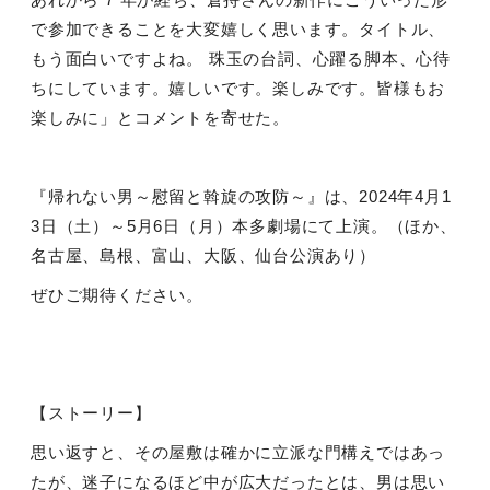
で参加できることを大変嬉しく思います。タイトル、
もう面白いですよね。 珠玉の台詞、心躍る脚本、心待
ちにしています。嬉しいです。楽しみです。皆様もお
楽しみに」とコメントを寄せた。
『帰れない男～慰留と斡旋の攻防～』は、
2024
年
4
月
1
3
日（土）～
5
月
6
日（月）本多劇場にて上演。（ほか、
名古屋、島根、富山、大阪、仙台公演あり）
ぜひご期待ください。
【ストーリー】
思い返すと、その屋敷は確かに立派な門構えではあっ
たが、迷子になるほど中が広大だったとは、男は思い