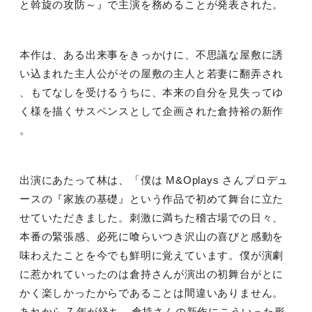
と斡旋の攻防～』で主演を務めることが発表された。
本作は、ある出来事をきっかけに、不思議な屋敷に誘
い込まれた主人公がその屋敷の主人と若妻に翻弄され
、もてなしを受けるうちに、本来の自分を見失ってゆ
く様を描くサスペンスとして企画された倉持裕の新作
。
出演にあたって林は、「僕は
M&Oplays
さんプロデュ
ースの『家族の基礎』という作品で初めて舞台に立た
せていただきました。刺激に満ちた稽古場での日々、
本番の緊張感、必死に喰らいつき沢山の喜びと感動を
味わえたことを今でも鮮明に覚えています。僕が演劇
に惹かれていったのは倉持さんが演出の初舞台がとに
かく楽しかったからであることは間違いありません。
あれから
7
年が経ち、倉持さんの新作にこういった形