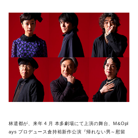
林遣都が、来年
4
月 本多劇場にて上演の舞台、
M&Opl
ays
プロデュース倉持裕新作公演『帰れない男～慰留