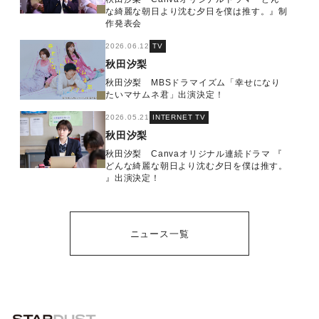
な綺麗な朝日より沈む夕日を僕は推す。』制
作発表会
2026.06.12
TV
秋田汐梨
秋田汐梨 MBSドラマイズム「幸せになり
たいマサムネ君」出演決定！
2026.05.21
INTERNET TV
秋田汐梨
秋田汐梨 Canvaオリジナル連続ドラマ 『
どんな綺麗な朝日より沈む夕日を僕は推す。
』出演決定！
ニュース一覧