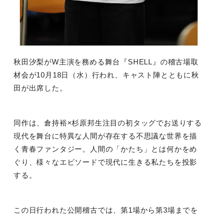
秋田汐梨が
W
主演を務める舞台『
SHELL
』の稽古場取
材会が
10
月
18
日（水）行われ、キャスト陣とともに秋
田が出席した。
同作は、倉持裕×杉原邦生注目の初タッグでお送りする
現代を舞台に特異な人間が存在する不思議な世界を描
く青春ファンタジー。人間の「かたち」とは何かをめ
ぐり、様々なエピソードで現代に生きる私たちを投影
する。
この日行われた公開稽古では、第
1
場から第
3
場までを