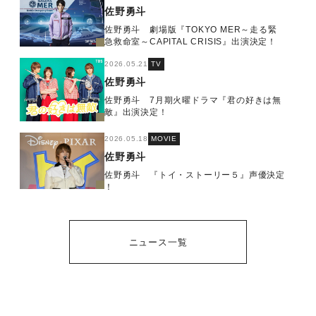
佐野勇斗
佐野勇斗 劇場版『TOKYO MER～走る緊
急救命室～CAPITAL CRISIS』出演決定！
2026.05.21
TV
佐野勇斗
佐野勇斗 7月期火曜ドラマ『君の好きは無
敵』出演決定！
2026.05.18
MOVIE
佐野勇斗
佐野勇斗 『トイ・ストーリー５』声優決定
！
ニュース一覧