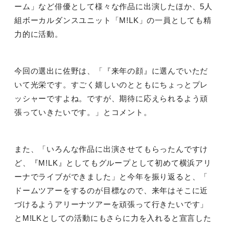
ーム」など俳優として様々な作品に出演したほか、
5
人
組ボーカルダンスユニット「
M!LK
」の一員としても精
力的に活動。
今回の選出に佐野は、「『来年の顔』に選んでいただ
いて光栄です。すごく嬉しいのとともにちょっとプレ
ッシャーですよね。ですが、期待に応えられるよう頑
張っていきたいです。」とコメント。
また、「いろんな作品に出演させてもらったんですけ
ど、『
M!LK
』としてもグループとして初めて横浜アリ
ーナでライブができました」と今年を振り返ると、「
ドームツアーをするのが目標なので、来年はそこに近
づけるようアリーナツアーを頑張って行きたいです」
と
M!LK
としての活動にもさらに力を入れると宣言した