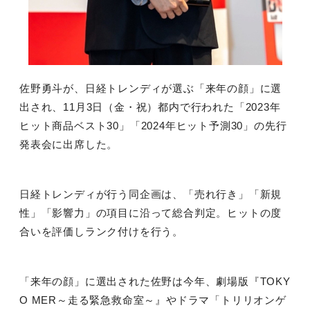
佐野勇斗が、日経トレンディが選ぶ「来年の顔」に選
出され、
11
月
3
日（金・祝）都内で行われた「
2023
年
ヒット商品ベスト
30
」「
2024
年ヒット予測
30
」の先行
発表会に出席した。
日経トレンディが行う同企画は、「売れ行き」「新規
性」「影響力」の項目に沿って総合判定。ヒットの度
合いを評価しランク付けを行う。
「来年の顔」に選出された佐野は今年、劇場版『
TOKY
O MER
～走る緊急救命室～』やドラマ「トリリオンゲ