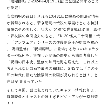
『陰陽師0』が2024年4月19日(金)に全国公開すること
が決定！
安倍晴明の命日とされる10月31日に映画公開決定情報
が解禁されると、若き晴明の伝説の幕開けとなる特別
映像のその美しく、壮大かつ”雅”な世界観は勿論、原作
・夢枕獏の全面協力のもと、『K-20 怪人二十面相・伝
』『アンフェア』シリーズの佐藤嗣麻子が監督を務め
、 呪術監修に「呪術廻戦」に登場する数々のキャラク
ターや呪術を、実在した呪術の歴史から独自考察した
「呪術の日本史」監修の加門七海を迎えた、これ以上
考えられない盤石で最強の布陣に、SNSでは「この令
和の時代に新たな陰陽師の映画が見られるとは！」と
注目が 集まっていた！
そして今回、謎に包まれていたキャスト情報に加え、
特報映像とキャストの雅すぎるビジュアルが一挙解禁
！！