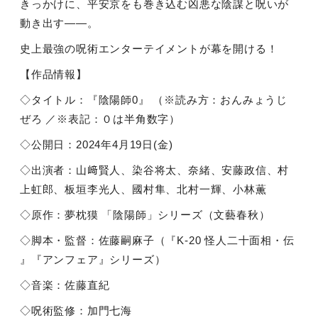
きっかけに、平安京をも巻き込む凶悪な陰謀と呪いが
動き出す――。
史上最強の呪術エンターテイメントが幕を開ける！
【作品情報】
◇タイトル：『陰陽師0』 （※読み方：おんみょうじ
ぜろ ／※表記：０は半角数字）
◇公開日：2024年4月19日(金)
◇出演者：山﨑賢人、染谷将太、奈緒、安藤政信、村
上虹郎、板垣李光人、國村隼、北村一輝、小林薫
◇原作：夢枕獏 「陰陽師」シリーズ（文藝春秋）
◇脚本・監督：佐藤嗣麻子（『K-20 怪人二十面相・伝
』『アンフェア』シリーズ）
◇音楽：佐藤直紀
◇呪術監修：加門七海