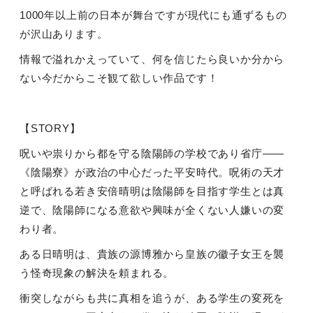
1000年以上前の日本が舞台ですが現代にも通ずるもの
が沢山あります。
情報で溢れかえっていて、何を信じたら良いか分から
ない今だからこそ観て欲しい作品です！
【STORY】
呪いや祟りから都を守る陰陽師の学校であり省庁――
《陰陽寮》が政治の中心だった平安時代。呪術の天才
と呼ばれる若き安倍晴明は陰陽師を目指す学生とは真
逆で、陰陽師になる意欲や興味が全くない人嫌いの変
わり者。
ある日晴明は、貴族の源博雅から皇族の徽子女王を襲
う怪奇現象の解決を頼まれる。
衝突しながらも共に真相を追うが、ある学生の変死を