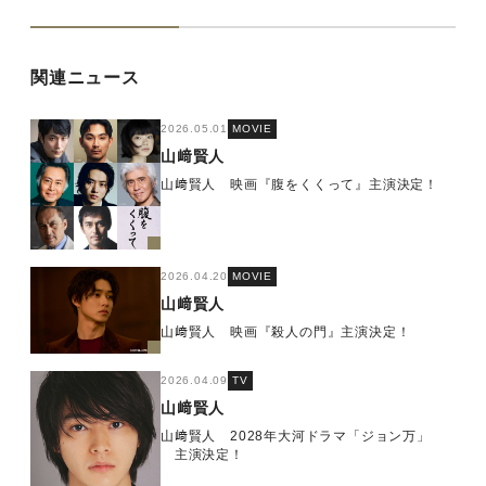
関連ニュース
2026.05.01
MOVIE
山﨑賢人
山﨑賢人 映画『腹をくくって』主演決定！
2026.04.20
MOVIE
山﨑賢人
山﨑賢人 映画『殺人の門』主演決定！
2026.04.09
TV
山﨑賢人
山﨑賢人 2028年大河ドラマ「ジョン万」
主演決定！