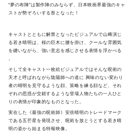
“夢の布陣”は製作陣のみならず、日本映画界最強のキャ
ストが勢ぞろいする形となった！
キャストとともに解禁となったビジュアルで山﨑演じ
る若き晴明は、桜の巨木に腰を掛け、クールな雰囲気
を纏いながら、強い意志を感じさせる表情を浮かべる
。
そして全キャスト一枚絵ビジュアルではそんな呪術の
天才と呼ばれながら陰陽師への道に 興味のない変わり
者の晴明を見守るような顔、策略を練る顔など、それ
ぞれの思惑が交錯するような登場人物たちの一人ひと
りの表情が印象的なものとなった。
実在した《最強の呪術師》安倍晴明のトレードマーク
である五芒星を発現させ、呪術を放とうとする若き晴
明の姿から始まる特報映像。