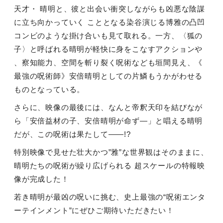
天才・ 晴明と、彼と出会い衝突しながらも凶悪な陰謀
に立ち向かっていく こととなる染谷演じる博雅の凸凹
コンビのような掛け合いも見て取れる。一方、〈狐の
子〉と呼ばれる晴明が軽快に身をこなすアクションや
、察知能力、空間を斬り裂く呪術なども垣間見え、《
最強の呪術師》安倍晴明としての片鱗もうかがわせる
ものとなっている。
さらに、映像の最後には、なんと帝釈天印を結びなが
ら「安倍益材の子、安倍晴明が命ず―」と唱える晴明
だが、この呪術は果たして――!?
特別映像で見せた壮大かつ”雅”な世界観はそのままに、
晴明たちの呪術が繰り広げられる 超スケールの特報映
像が完成した！
若き晴明が最凶の呪いに挑む、史上最強の“呪術エンタ
ーテインメント”にぜひご期待いただきたい！