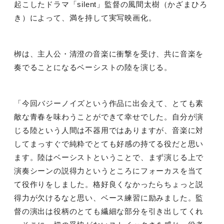
起こしたドラマ「
silent
」監督の風間太樹（かざまひろ
き）によって、満を持して実写映画化。
栁は、主人公・清澄の音楽に衝撃を受け、共に音楽を
奏でることになるベーシストの陸を演じる。
「今回バジーノイズという作品に出会えて、とても素
敵な青春を味わうことができて幸せでした。自分が演
じる陸という人間は不器用ではありますが、音楽に対
してまっすぐで純粋でとても好感の持てる役だと思い
ます。陸はベーシストということで、まず演じる上で
演奏シーンの説得力というところにフォーカスを当て
て役作りをしました。格好良くなかったらちょっと説
得力が欠けるなと思い、ベース練習に励みました。監
督の演出は役柄のとても繊細な部分を引き出してくれ