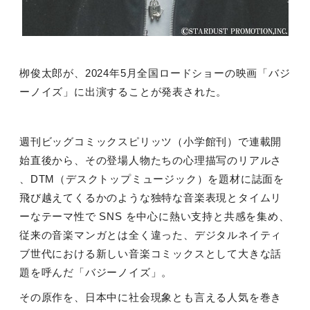
栁俊太郎が、
2024
年
5
月全国ロードショーの映画「バジ
ーノイズ」に出演することが発表された。
週刊ビッグコミックスピリッツ（小学館刊）で連載開
始直後から、その登場人物たちの心理描写のリアルさ
、
DTM
（デスクトップミュージック）を題材に誌面を
飛び越えてくるかのような独特な音楽表現とタイムリ
ーなテーマ性で
SNS
を中心に熱い支持と共感を集め、
従来の音楽マンガとは全く違った、デジタルネイティ
ブ世代における新しい音楽コミックスとして大きな話
題を呼んだ「バジーノイズ」。
その原作を、日本中に社会現象とも言える人気を巻き