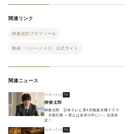
関連リンク
栁俊太郎プロフィール
映画「バジーノイズ」公式サイト
関連ニュース
2026.03.05
TV
栁俊太郎
栁俊太郎 日本テレビ系4月期新水曜ドラマ
「月夜行路 ―答えは名作の中に―」出演決
定！
2025.12.25
TV