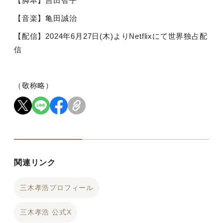
【脚本】吉田智子
【音楽】亀田誠治
【配信】
2024
年
6
月
27
日
(
木
)
より
Netflix
にて世界独占配
信
（敬称略）
関連リンク
三木孝浩プロフィール
三木孝浩 公式X