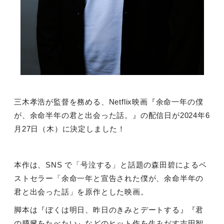
三木孝浩が監督を務める、
Netflix
映画『余命一年の僕
が、余命半年の君と出会った話。』の配信日が
2024
年
6
月
27
日（木）に決定しました！
本作は、
SNS
で「号泣する」と話題の森田碧によるベ
ストセラー「余命一年と宣告された僕が、余命半年の
君と出会った話」を原作とした映画。
脚本は『ぼくは明日、昨日のきみとデートする』『君
の膵臓をたべたい』などのヒット作を生みだす吉田智