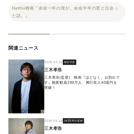
Netflix映画『余命一年の僕が、余命半年の君と出会っ
た話。』
関連ニュース
2026.03.23
MOVIE
三木孝浩
三木孝浩(監督) 映画『ほどなく、お別れで
す』観客動員299万人、興行収入40億円を
突破！
2026.03.16
INTERVIEW
三木孝浩