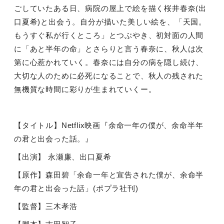
ごしていたある日、病院の屋上で絵を描く桜井春奈
(
出
口夏希
)
と出会う。自分が描いた美しい絵を、「天国。
もうすぐ私が行くところ」とつぶやき、初対面の人間
に「あと半年の命」とさらりと言う春奈に、秋人は次
第に心惹かれていく。春奈には自分の病を隠し続け、
大切な人のために必死になることで、秋人の残された
無機質な時間に彩りが生まれていくー。
【タイトル】
Netflix
映画『余命一年の僕が、余命半年
の君と出会った話。』
【出演】 永瀬廉、出口夏希
【原作】森田碧「余命一年と宣告された僕が、余命半
年の君と出会った話」
(
ポプラ社刊
)
【監督】三木孝浩