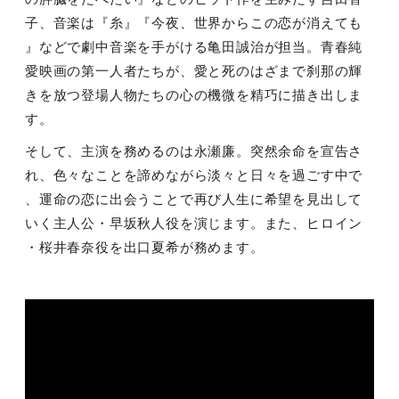
子、音楽は『糸』『今夜、世界からこの恋が消えても
』などで劇中音楽を手がける亀田誠治が担当。青春純
愛映画の第一人者たちが、愛と死のはざまで刹那の輝
きを放つ登場人物たちの心の機微を精巧に描き出しま
す。
そして、主演を務めるのは永瀬廉。突然余命を宣告さ
れ、色々なことを諦めながら淡々と日々を過ごす中で
、運命の恋に出会うことで再び人生に希望を見出して
いく主人公・早坂秋人役を演じます。また、ヒロイン
・桜井春奈役を出口夏希が務めます。