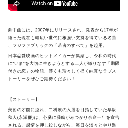
劇中曲には、
2007
年にリリースされ、発表から
17
年が
経った現在も幅広い世代に根強い支持を得ている名曲
、フジファブリックの「若者のすべて」を起用。
日本恋愛映画のヒットメイカーが集結し、令和の時代
に“いま”を大切に生きようとする二人が織りなす「期限
付きの恋」の物語、儚くも瑞々しく描く純真なラブス
トーリーをぜひご期待ください！
【ストーリー】
美術の才能に溢れ、二科展の入選を目指していた早坂
秋人
(
永瀬廉
)
は、心臓に腫瘍がみつかり余命一年を宣告
される。感情を押し殺しながら、毎日を淡々とやり過