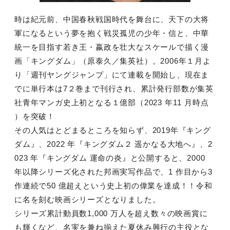
時は紀元前、中国春秋戦国時代を舞台に、天下の大将
軍になるという夢を抱く戦災孤児の少年・信と、中華
統一を目指す若き王・嬴政を壮大なスケールで描く漫
画「キングダム」（原泰久／集英社）。
2006
年１月よ
り「週刊ヤングジャンプ」にて連載を開始し、現在ま
でに単行本は
7
２巻まで刊行され、累計発行部数が集英
社青年マンガ史上初となる１億部（
2023
年
11
月時点
）を突破！
その人気はとどまるところを知らず、
2019
年『キング
ダム』、
2022
年『キングダム２ 遥かなる大地へ』、
2
023
年『キングダム 運命の炎』と公開すると、
2000
年以降シリーズ化された邦画実写作品で、
1
作目から
3
作連続で
50
億超えという史上初の偉業を達成！！令和
に名を刻む映画シリーズとなりました。
シリーズ累計動員数
1,000
万人を超え数々の映画賞に
も輝くなど、名実を兼ね揃えた夏休み興行の主役とな