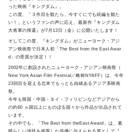
った映画『キングダム』。
この度、「３作目を観たら、今すぐにでも続編を観た
い！」というファンの声に応え、最新作『キングダム
大将軍の帰還』が
7
月
12
日（金）に公開いたします！
そしてこの度、『キングダム』がニューヨーク・アジ
アン映画祭で日本人初「
The Best from the East Awar
d
」の受賞が決定！！
2002
年に創設されたニューヨーク・アジアン映画祭（
New York Asian Film Festival
／略称
NYAFF
）は、今年
23
回目を迎える北米でもっとも由緒あるアジア系映画
祭。
今年も韓国・中国・タイ・フィリピンなどアジアから
の約
60
ヵ国以上にものぼる国々から作品が出品されて
います。
その中でも、「
The Best from theEast Award
」は、素
晴らしい演技を披露した俳優に与えられる賞として『