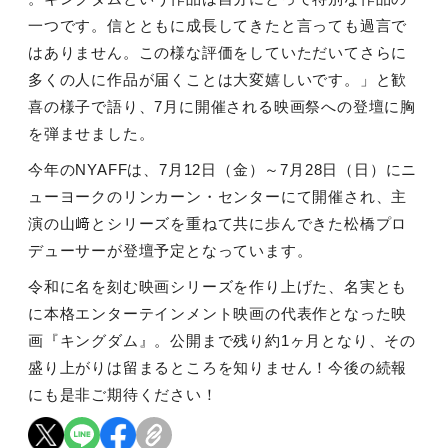
一つです。信とともに成長してきたと言っても過言で
はありません。この様な評価をしていただいてさらに
多くの人に作品が届くことは大変嬉しいです。」と歓
喜の様子で語り、
7
月に開催される映画祭への登壇に胸
を弾ませました。
今年の
NYAFF
は、
7
月
12
日（金）～
7
月
28
日（日）にニ
ューヨークのリンカーン・センターにて開催され、主
演の山﨑とシリーズを重ねて共に歩んできた松橋プロ
デューサーが登壇予定となっています。
令和に名を刻む映画シリーズを作り上げた、名実とも
に本格エンターテインメント映画の代表作となった映
画『キングダム』。公開まで残り約
1
ヶ月となり、その
盛り上がりは留まるところを知りません！今後の続報
にも是非ご期待ください！