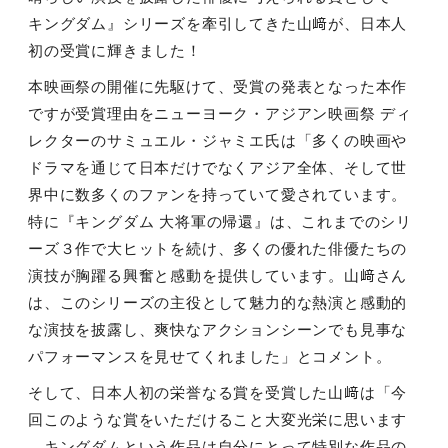
キングダム』シリーズを牽引してきた山﨑が、日本人
初の受賞に輝きました！
本映画祭の開催に先駆けて、受賞の発表となった本作
ですが受賞理由をニューヨーク・アジアン映画祭 ディ
レクターのサミュエル・ジャミエ氏は「多くの映画や
ドラマを通じて日本だけでなくアジア全体、そして世
界中に数多くのファンを持っていて愛されています。
特に『キングダム 大将軍の帰還』は、これまでのシリ
ーズ３作で大ヒットを続け、多くの優れた俳優たちの
演技が胸躍る興奮と感動を提供しています。山﨑さん
は、このシリーズの主役として魅力的な熱演と感動的
な演技を披露し、爽快なアクションシーンでも見事な
パフォーマンスを見せてくれました」とコメント。
そして、日本人初の栄誉なる賞を受賞した山﨑は「今
回このような賞をいただけること大変光栄に思います
。キングダムという作品は自分にとって特別な作品の