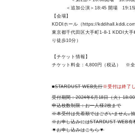
＜追加公演＞18:45 開場 19:1
【会場】
KDDIホール（https://kddihall.kddi.co
東京都千代田区大手町1-8-1 KDDI
り徒歩10分）
【チケット情報】
チケット料金：4,800円（税込） ※
■STARDUST WEB先行
※受付は終了
受付期間：2024年6月18日（火）18:0
申込枚数制限：お一人様2枚まで
※本受付は先着順ではございません｡抽
※お申し込みにはSTARDUST WEB
▼お申し込みはこちら▼