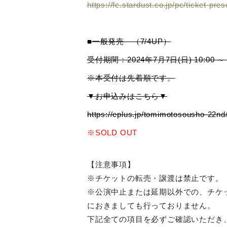
https://fc.stardust.co.jp/pc/ticket-pre
■一般発売 （7/4UP）
受付期間：2024年7月7日(日) 10:00 ～ 7
※本受付は先着順です。
▼お申込みはこちら▼
https://eplus.jp/tomimotosousho-22nd
※SOLD OUT
【注意事項】
※チケットの転売・譲渡は禁止です。
※公演中止または延期以外での、チケ
におきましても行っておりません。
下記全ての項目を必ずご確認いただき