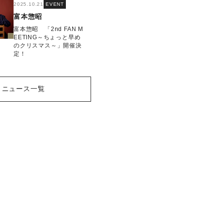
2025.10.21
EVENT
富本惣昭
富本惣昭 「2nd FAN M
EETING～ちょっと早め
のクリスマス～」開催決
定！
ニュース一覧