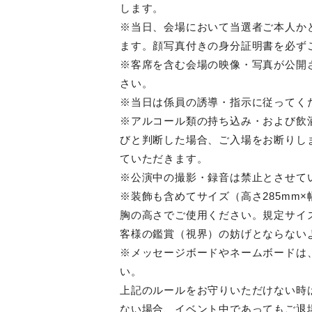
します。
※当日、会場において当選者ご本人か
ます。顔写真付きの身分証明書を必ず
※客席を含む会場の映像・写真が公開
さい。
※当日は係員の誘導・指示に従ってく
※アルコール類の持ち込み・および飲
びと判断した場合、ご入場をお断りし
ていただきます。
※公演中の撮影・録音は禁止とさせて
※装飾も含めてサイズ（高さ285mm×
胸の高さでご使用ください。規定サイ
客様の鑑賞（視界）の妨げとならない
※メッセージボードやネームボードは
い。
上記のルールをお守りいただけない時
ない場合、イベント中であってもご退