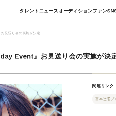
タレント
ニュース
オーディション
ファン
SN
vent』お見送り会の実施が決定！
rthday Event』お見送り会の実施が決
関連リンク
富本惣昭プ