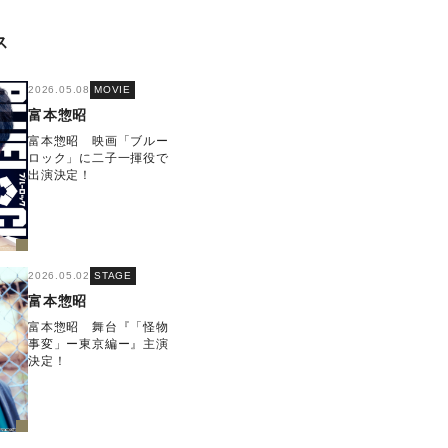
ス
2026.05.08
MOVIE
富本惣昭
富本惣昭 映画「ブルー
ロック」に二子一揮役で
出演決定！
2026.05.02
STAGE
富本惣昭
富本惣昭 舞台『「怪物
事変」ー東京編ー』主演
決定！