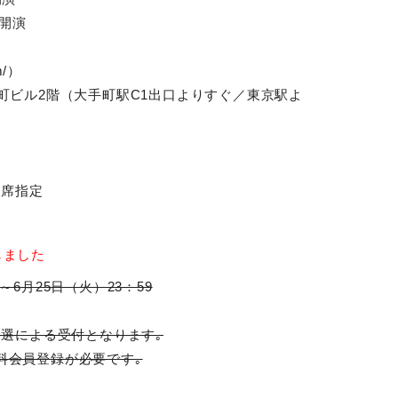
5開演
m/）
大手町ビル2階（大手町駅C1出口よりすぐ／東京駅よ
全席指定
しました
0～6月25日（火）23：59
選による受付となります｡
有料会員登録が必要です｡