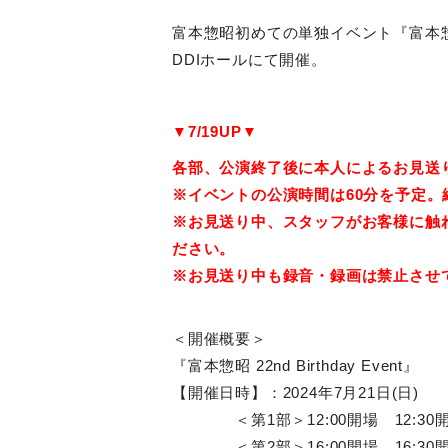
富本惣昭初めての単独イベント『富本惣昭 22
DDIホールにて開催。
▼7/19UP▼
各部、公演終了後に本人によるお見送
※イベントの公演時間は60分を予定
※お見送り中、スタッフがお客様に触
ださい。
※お見送り中も録音・録画は禁止させ
＜開催概要＞
『富本惣昭 22nd Birthday Event』
【開催日時】：2024年7月21日(日)
＜第1部＞12:00開場 12:30
＜第2部＞16:00開場 16:30