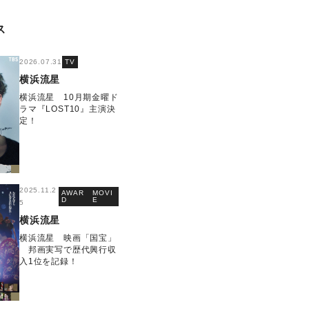
ス
2026.07.31
TV
横浜流星
横浜流星 10月期金曜ド
ラマ『LOST10』主演決
定！
2025.11.2
AWAR
MOVI
D
E
5
横浜流星
横浜流星 映画「国宝」
邦画実写で歴代興行収
入1位を記録！