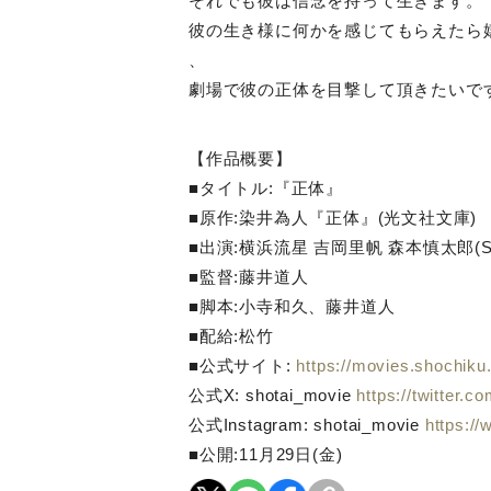
それでも彼は信念を持って生きます。
彼の生き様に何かを感じてもらえたら
、
劇場で彼の正体を目撃して頂きたいで
【作品概要】
■タイトル
:
『正体』
■原作
:
染井為人『正体』
(
光文社文庫
)
■出演
:
横浜流星 吉岡里帆 森本慎太郎
(
■監督
:
藤井道人
■脚本
:
小寺和久、藤井道人
■配給
:
松竹
■公式サイト
:
https://movies.shochiku
公式
X: shotai_movie
https://twitter.
公式
Instagram: shotai_movie
https:/
■公開
:11
月
29
日
(
金
)