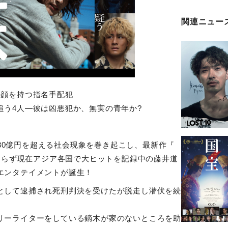
関連ニュー
の顔を持つ指名手配犯
追う
4
人
—
彼は凶悪犯か、無実の青年か
?
30
億円を超える社会現象を巻き起こし、最新作『
ならず現在アジア各国で大ヒットを記録中の藤井道
エンタテイメントが誕生！
として逮捕され死刑判決を受けたが脱走し潜伏を続
リーライターをしている鏑木が家のないところを助