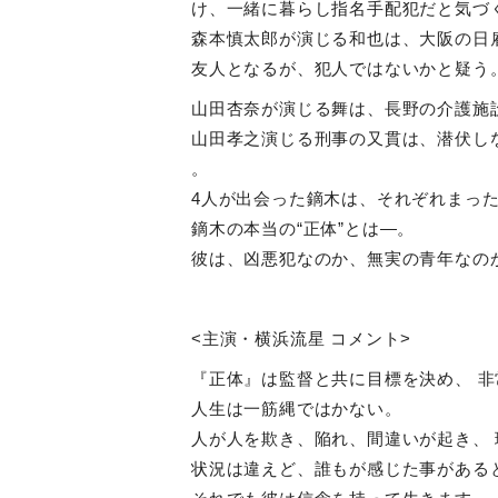
け、一緒に暮らし指名手配犯だと気づ
森本慎太郎が演じる和也は、大阪の日
友人となるが、犯人ではないかと疑う
山田杏奈が演じる舞は、長野の介護施
山田孝之演じる刑事の又貫は、潜伏し
。
4
人が出会った鏑木は、それぞれまっ
鏑木の本当の“正体”とは―。
彼は、凶悪犯なのか、無実の青年なの
<
主演・横浜流星 コメント
>
『正体』は監督と共に目標を決め、 
人生は一筋縄ではかない。
人が人を欺き、陥れ、間違いが起き、 
状況は違えど、誰もが感じた事がある