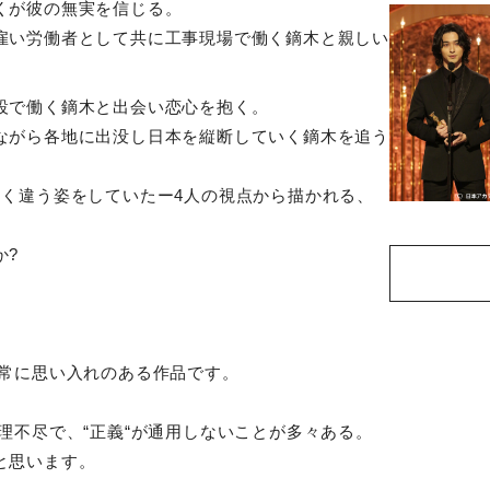
くが彼の無実を信じる。
雇い労働者として共に工事現場で働く鏑木と親しい
。
設で働く鏑木と出会い恋心を抱く。
ながら各地に出没し日本を縦断していく鏑木を追う
たく違う姿をしていたー
4
人の視点から描かれる、
か
?
非常に思い入れのある作品です。
理不尽で、
“
正義
“
が通用しないことが多々ある。
と思います。