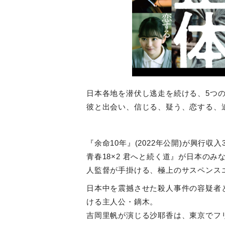
日本各地を潜伏し逃走を続ける、
5
つ
彼と出会い、信じる、疑う、恋する、
『余命
10
年』
(2022
年公開
)
が興行収入
青春
18×2
君へと続く道』が日本のみ
人監督が手掛ける、極上のサスペンス
日本中を震撼させた殺人事件の容疑者
ける主人公・鏑木。
吉岡里帆が演じる沙耶香は、東京でフ