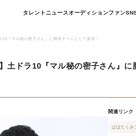
タレント
ニュース
オーディション
ファン
SN
ラ10『マル秘の密子さん』に脚本チームとして参加！
】土ドラ10『マル秘の密子さん』に
関連リンク
ばばたくみ