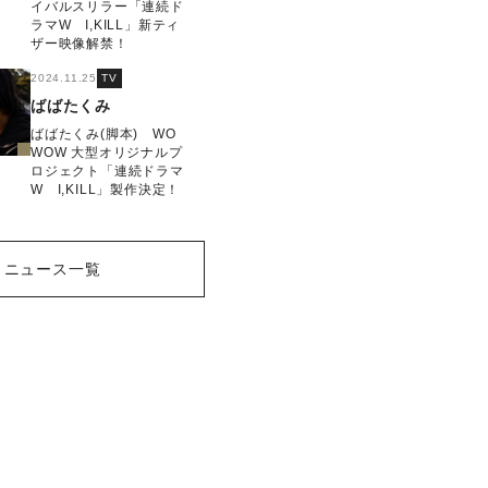
イバルスリラー「連続ド
ラマW I,KILL」新ティ
ザー映像解禁！
2024.11.25
TV
ばばたくみ
ばばたくみ(脚本) WO
WOW 大型オリジナルプ
ロジェクト「連続ドラマ
W I,KILL」製作決定！
ニュース一覧