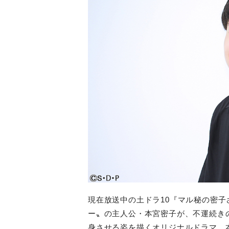
現在放送中の土ドラ
10
『マル秘の密子
ー〟の主人公・本宮密子が、不運続き
身させる姿を描くオリジナルドラマ。