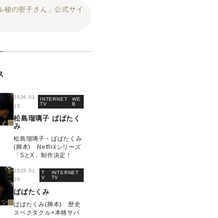
ル秘の密子さん」公式サイ
ス
2026.01.
INTERNET
WE
TV
B
13
松島瑠璃子
ばばたく
み
松島瑠璃子・ばばたくみ
(脚本) Netflixシリーズ
「SとX」制作決定！
2025.01.
T
INTERNET
V
TV
20
ばばたくみ
ばばたくみ(脚本) 歴史
スペクタクル×本格サバ