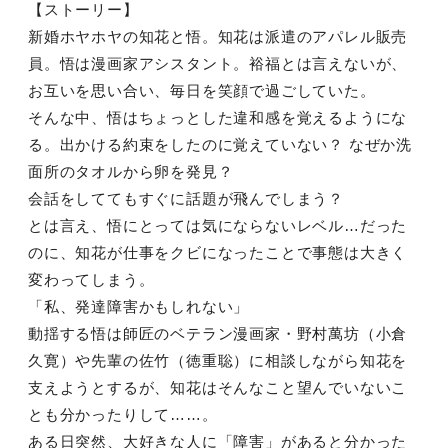
【ストーリー】
新婚ホヤホヤの知花と悟。知花は派遣のアパレル販売
員。悟は漫画家アシスタント。裕福とは言えないが、
お互いを思い合い、毎日を笑顔で過ごしていた。
そんな中、悟はちょっとした違和感を覚えるようにな
る。出かける約束をしたのに覚えていない？ なぜか洗
面所のタオルから卵を発見？
会話をしててもすぐに話題が飛んでしまう？
とは言え、悟にとっては気にならないレベル…だった
のに、知花が仕事をクビになったことで事態は大きく
変わってしまう。
「私、発達障害かもしれない」
動揺する悟は師匠のベテラン漫画家・野村萬坊（小倉
久寛）や先輩の佐竹（徳重聡）に相談しながら知花を
支えようとするが、知花はそんなこと望んでいないこ
とも分かったりして……。
ある日突然、大好きな人に「障害」があると分かった