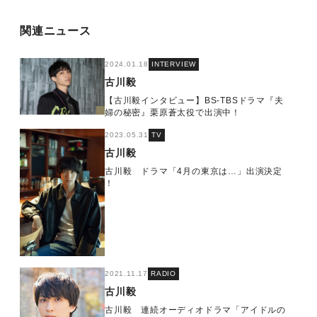
関連ニュース
2024.01.18
INTERVIEW
古川毅
【古川毅インタビュー】BS-TBSドラマ『夫
婦の秘密』栗原蒼太役で出演中！
2023.05.31
TV
古川毅
古川毅 ドラマ「4月の東京は…」出演決定
！
2021.11.17
RADIO
古川毅
古川毅 連続オーディオドラマ「アイドルの