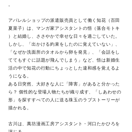
。
アパレルショップの派遣販売員として働く知花（百田
夏菜子）は、マンガ家アシスタントの悟（落合モトキ
）と結婚し、ささやかで幸せな日々を過ごしていた。
しかし、「出かける約束をしたのに覚えていない」、
「なぜか洗面所のタオルから卵を発見」、「会話をし
ててもすぐに話題が飛んでしまう」など、悟は新婚生
活の中で知花の行動にちょっとした違和感を覚えるよ
うになる。
ある日突然、大好きな人に「障害」があると分かった
ら？ 個性的な登場人物たちが織り成す、「しあわせの
形」を探すすべての人に送る珠玉のラブストーリーが
描かれる。
古川は、萬坊漫画工房アシスタント・河口たかひろを
演じる。