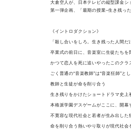
大倉空人が、日本テレビの縦型課金シ
第一弾企画、「最期の授業
–
生き残っ
《イントロダクション》
「殺し合いをしろ。生き残った人間だ
卒業式の前日に、音楽室に生徒たちを
かつて恋人を死に追いやったこのクラ
ごく普通の
“
音楽教師
”
は
“
音楽狂師
”
と
教師と生徒が命を削り合う
生き残りをかけたショートドラマ史上
本格派学園デスゲームがここに、開幕
不寛容な現代社会と若者が生み出した
命を削り合う熱いやり取りが現代社会