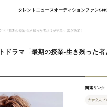
タレント
ニュース
オーディション
ファン
SN
ラマ「最期の授業-生き残った者だけが卒業-」出演決定！
トドラマ「最期の授業-生き残った者
関連リンク
大倉空人プ