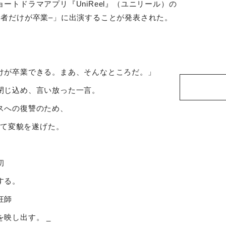
ョートドラマアプリ『
UniReel
』（ユニリール）の
た者だけが卒業
–
」に出演することが発表された。
けが卒業できる。まあ、そんなところだ。」
閉じ込め、言い放った一言。
スへの復讐のため、
して変貌を遂げた。
初
する。
狂師
を映し出す。
_