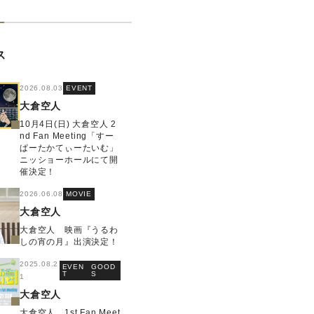
ス
2026.08.03
EVENT
大倉空人
10月4日(日) 大倉空人 2
nd Fan Meeting「すー
ぱーたかてぃーたいむ」
ニッショーホールにて開
催決定！
2026.06.08
MOVIE
大倉空人
大倉空人 映画『うるわ
しの宵の月』出演決定！
2025.08.2
EVEN
GOOD
T
S
1
大倉空人
大倉空人 1st Fan Meet