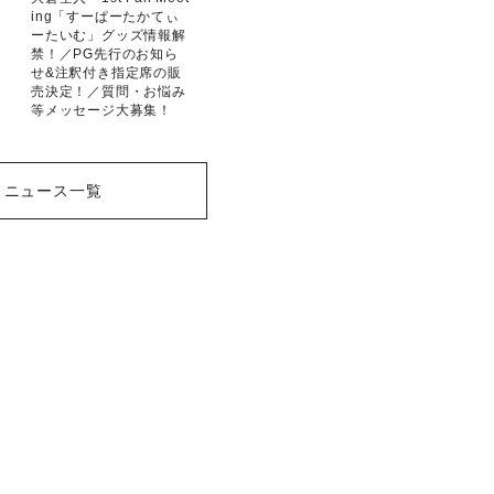
ing「すーぱーたかてぃ
ーたいむ」グッズ情報解
禁！／PG先行のお知ら
せ&注釈付き指定席の販
売決定！／質問・お悩み
等メッセージ大募集！
ニュース一覧