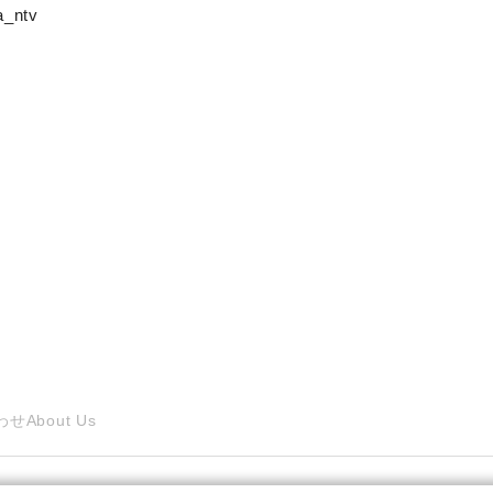
_ntv
わせ
About Us