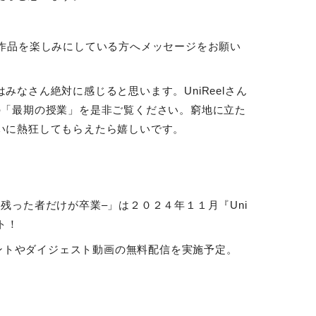
、作品を楽しみにしている方へメッセージをお願い
みなさん絶対に感じると思います。UniReelさん
の「最期の授業」を是非ご覧ください。窮地に立た
いに熱狂してもらえたら嬉しいです。
き残った者だけが卒業
–
」は２０２４年１１月『
Uni
ト！
ントやダイジェスト動画の無料配信を実施予定。