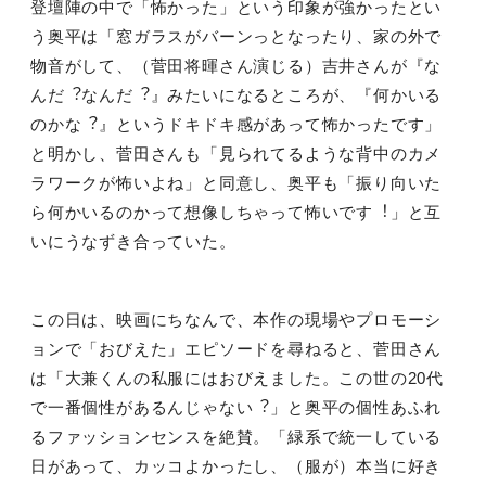
登壇陣の中で「怖かった」という印象が強かったとい
う奥平は「窓ガラスがバーンっとなったり、家の外で
物⾳がして、（菅田将暉さん演じる）吉井さんが『な
んだ︖なんだ︖』みたいになるところが、『何かいる
のかな︖』というドキドキ感があって怖かったです」
と明かし、菅⽥さんも「⾒られてるような背中のカメ
ラワークが怖いよね」と同意し、奥平も「振り向いた
ら何かいるのかって想像しちゃって怖いです︕」と互
いにうなずき合っていた。
この⽇は、映画にちなんで、本作の現場やプロモーシ
ョンで「おびえた」エピソードを尋ねると、菅⽥さん
は「⼤兼くんの私服にはおびえました。この世の20代
で⼀番個性があるんじゃない︖」と奥平の個性あふれ
るファッションセンスを絶賛。「緑系で統⼀している
⽇があって、カッコよかったし、（服が）本当に好き