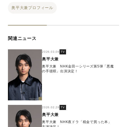
奥平大兼プロフィール
関連ニュース
2026.03.06
TV
奥平大兼
奥平大兼 NHK金田一シリーズ第5弾「悪魔
の手毬唄」出演決定！
2026.02.28
TV
奥平大兼
奥平大兼 NHK夜ドラ「税金で買った本」
主演決定！