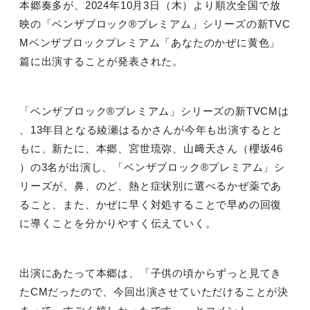
本郷奏多が、
2024
年
10
月
3
日（木）より順次全国で放
映の「ベンザブロック
®
プレミアム」シリーズの新
TVC
M
ベンザブロックプレミアム「あなたのかぜに黄色」
篇に出演することが発表された。
「ベンザブロック
®
プレミアム」シリーズの新
TVCM
は
、
13
年目となる綾瀬はるかさんが今年も出演するとと
もに、新たに、本郷、宮世琉弥、山﨑天さん（櫻坂
46
）の
3
名が出演し、「ベンザブロック
®
プレミアム」シ
リーズが、鼻、のど、熱と症状別に選べるかぜ薬であ
ること、また、かぜに早く対処することで早めの回復
に導くことを分かりやすく伝えていく。
出演にあたって本郷は、「子供の頃からずっと見てき
た
CM
だったので、今回出演させていただけることが決