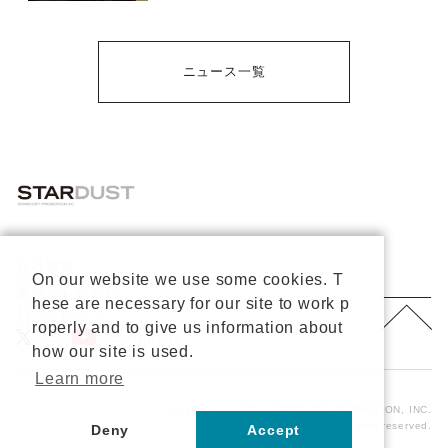
ニュース一覧
会社概要
On our website we use some cookies. T
プライバシーポリシー
重要なお知らせ
hese are necessary for our site to work p
お問い合わせ
About Us
roperly and to give us information about
公式X
公式Youtube
how our site is used.
Learn more
Copyright © 2026 STARDUST PROMOTION, INC.
All rights reserved.
Deny
Accept