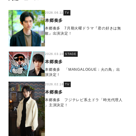
2026.06.11
TV
本郷奏多
本郷奏多 7月期火曜ドラマ『君の好きは無
敵』出演決定！
2026.03.10
STAGE
本郷奏多
本郷奏多 「MANGALOGUE：火の鳥」出
演決定！
2026.02.18
TV
本郷奏多
本郷奏多 フジテレビ系土ドラ「時光代理人
」主演決定！