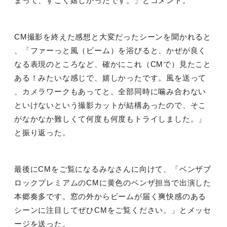
まって、すごく嬉しかったです。」とコメント。
CM撮影を終えた感想と大変だったシーンを聞かれると
、「ファーっと風（ビーム）を浴びると、かぜが良く
なる表現のところなど、確かにこれ（
CM
で）見たこと
ある！みたいな感じで、嬉しかったです。風を送って
、カメラワークもあってと、全部同時に噛み合わない
といけないという撮影カットが結構あったので、そこ
がなかなか難しくて何度も何度もトライしました。」
と振り返った。
最後に
CM
をご覧になるみなさんに向けて、「ベンザブ
ロックプレミアムの
CM
に黄色のベンザ担当で出演した
本郷奏多です。窓の外からビームが届く爽快感のある
シーンに注目してぜひ
CM
をご覧ください。」とメッセ
ージを送った。