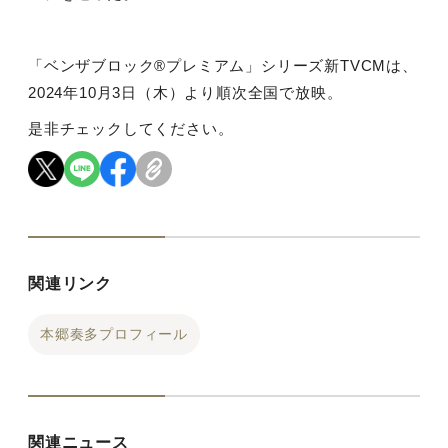
「ベンザブロック
®
プレミアム」シリーズ新
TVCM
は、
2024
年
10
月
3
日（木）より順次全国で放映。
是非チェックしてください。
関連リンク
本郷奏多プロフィール
関連ニュース