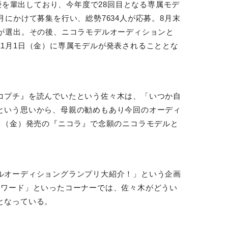
優を輩出しており、今年度で
28
回目となる専属モデ
月にかけて募集を行い、総勢
7634
人が応募。
8
月末
が選出。その後、ニコラモデルオーディションと
11
月
1
日（金）に専属モデルが発表されることとな
コプチ』を読んでいたという佐々木は、「いつか自
という思いから、母親の勧めもあり今回のオーディ
日（金）発売の『ニコラ』で念願のニコラモデルと
。
ルオーディショングランプリ大紹介！」という企画
ーワード」といったコーナーでは、佐々木がどうい
となっている。