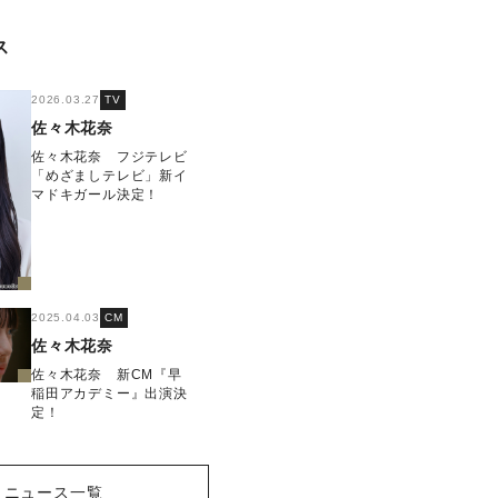
ス
2026.03.27
TV
佐々木花奈
佐々木花奈 フジテレビ
「めざましテレビ」新イ
マドキガール決定！
2025.04.03
CM
佐々木花奈
佐々木花奈 新CM『早
稲田アカデミー』出演決
定！
ニュース一覧