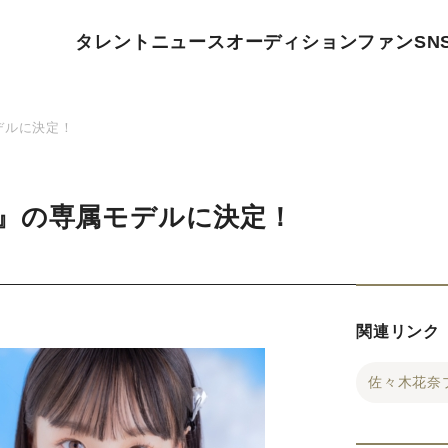
タレント
ニュース
オーディション
ファン
SN
デルに決定！
』の専属モデルに決定！
関連リンク
佐々木花奈