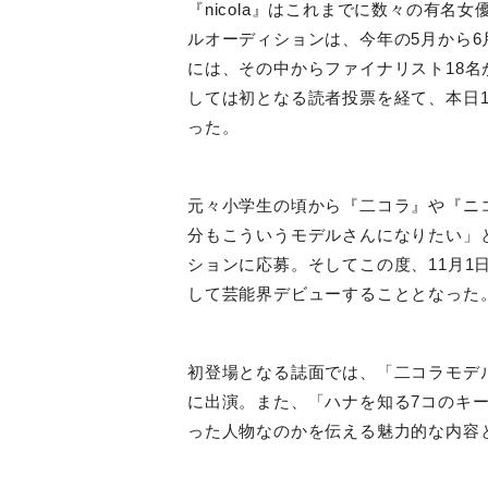
『
nicola
』はこれまでに数々の有名女
ルオーディションは、今年の
5
月から
6
には、その中からファイナリスト
18
名
しては初となる読者投票を経て、本日
った。
元々小学生の頃から『二コラ』や『ニ
分もこういうモデルさんになりたい」
ションに応募。そしてこの度、
11
月
1
して芸能界デビューすることとなった
初登場となる誌面では、「二コラモデ
に出演。また、「ハナを知る
7
コのキ
った人物なのかを伝える魅力的な内容