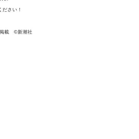
ください！
号掲載
©️
新潮社