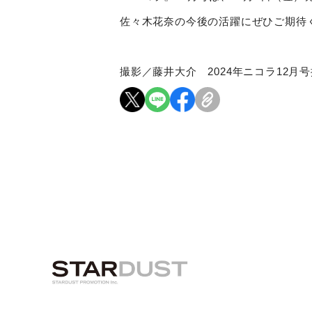
佐々木花奈の今後の活躍にぜひご期待
撮影／藤井大介
2024
年ニコラ
12
月