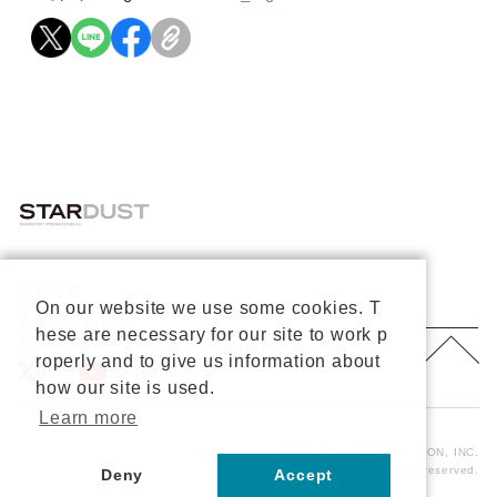
会社概要
On our website we use some cookies. T
プライバシーポリシー
重要なお知らせ
hese are necessary for our site to work p
お問い合わせ
About Us
roperly and to give us information about
公式X
公式Youtube
how our site is used.
Learn more
Copyright © 2026 STARDUST PROMOTION, INC.
All rights reserved.
Deny
Accept