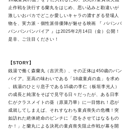
止作戦を決行する蘭丸をはじめ、思い込みと勘違いが
激しいおバカでどこか愛しいキャラの濃すぎる登場人
物を、実力派・個性派俳優陣が魅せる映画 『 ババンバ
バンバンバンパイア 』は2025年2月14日（金）公開！
是非、ご注目ください！
【STORY】
銭湯で働く森蘭丸（吉沢亮）、その正体は450歳のバン
パイア。至高の味わいである「18歳童貞の血」を求め
、銭湯のひとり息子である15歳の李仁（板垣李光人）
の成長と純潔をそばで見守る日々だったが、ある日李
仁がクラスメイトの葵（原菜乃華）に一目惚れ！恋が
成就してしまえば、それすなわち童貞喪失の危機！突
如訪れた絶体絶命のピンチに「恋をさせてはなるもの
か！」と蘭丸による決死の童貞喪失阻止作戦が幕を開