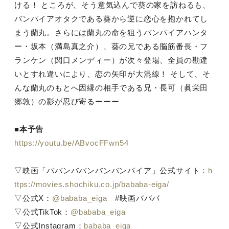
ける！ ところが、そう意気込んで葵の家を訪ねるも、
バンパイアオタクである葵から逆に恋心を抱かれてし
まう蘭丸。さらには蘭丸の命を狙うバンパイアハンタ
ー・坂本（満島真之介）、葵の兄である脳筋番長・フ
ランケン（関口メンディー）が次々登場、全員の勘違
いとすれ違いにより、恋の矢印が大混線！ そして、そ
んな蘭丸のもとへ因縁の相手である兄・長可（眞栄田
郷敦）の影が忍び寄るーーー
■本予告
https://youtu.be/ABvocFFwn54
▽映画「ババンババンバンバンパイア」公式サイト：
h
ttps://movies.shochiku.co.jp/bababa-eiga/
▽公式X：
@bababa_eiga
#映画バババ
▽公式TikTok：
@bababa_eiga
▽公式Instagram：
bababa_eiga