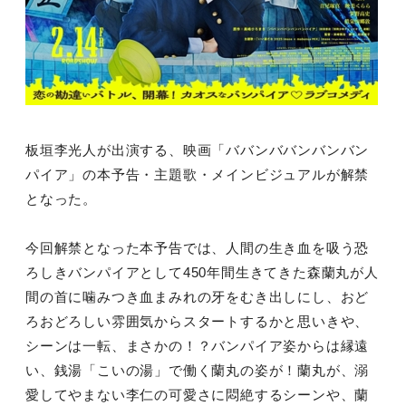
板垣李光人が出演する、映画「ババンババンバンバン
パイア」の本予告・主題歌・メインビジュアルが解禁
となった。
今回解禁となった本予告では、人間の生き血を吸う恐
ろしきバンパイアとして450年間生きてきた森蘭丸が人
間の首に噛みつき血まみれの牙をむき出しにし、おど
ろおどろしい雰囲気からスタートするかと思いきや、
シーンは一転、まさかの！？バンパイア姿からは縁遠
い、銭湯「こいの湯」で働く蘭丸の姿が！蘭丸が、溺
愛してやまない李仁の可愛さに悶絶するシーンや、蘭