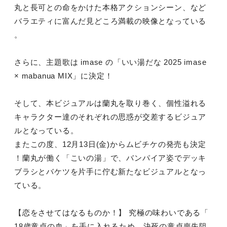
丸と長可との命をかけた本格アクションシーン、など
バラエティに富んだ見どころ満載の映像となっている
。
さらに、主題歌は imase の「いい湯だな 2025 imase
× mabanua MIX」に決定！
そして、本ビジュアルは蘭丸を取り巻く、個性溢れる
キャラクター達のそれぞれの思惑が交差するビジュア
ルとなっている。
またこの度、12月13日(金)からムビチケの発売も決定
！蘭丸が働く「こいの湯」で、バンパイア姿でデッキ
ブラシとバケツを片手に佇む新たなビジュアルとなっ
ている。
【恋をさせてはなるものか！】 究極の味わいである「
18歳童貞の血」を手に入れるため、決死の童貞喪失阻