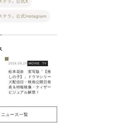
ステラ』公式X
テラ』公式Instagram
ス
2024.06.20
MOVIE
TV
松本花奈 実写版「【推
しの子】」ドラマシリー
ズ配信日・映画公開日発
表＆特報映像・ティザー
ビジュアル解禁！
ニュース一覧