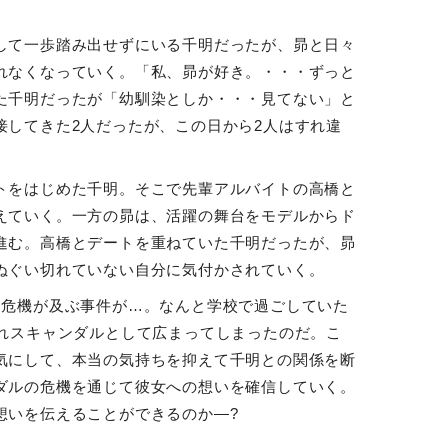
して一歩踏み出せずにいる千明だったが、昴と日々
れなくなっていく。「私、昴が好き。・・・ずっと
た千明だったが「幼馴染としか・・・見てない」と
接してきた
2
人だったが、この日から
2
人はすれ違
トをはじめた千明。そこで先輩アルバイトの高橋と
えていく。一方の昴は、活躍の舞台をモデルからド
進む。高橋とデートを重ねていた千明だったが、昴
ぬぐい切れていない自分に気付かされていく。
る危機が及ぶ事件が
…
。なんと学校で過ごしていた
れスキャンダルとして広まってしまったのだ。こ
気にして、本当の気持ちを抑えて千明との関係を断
ダルの危機を通じて彼女への想いを確信していく。
想いを伝えることができるのか
―?