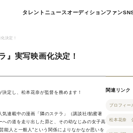
タレント
ニュース
オーディション
ファン
SN
画化決定！
ラ』実写映画化決定！
関連リンク
が決定し、松本花奈が監督を務めます！
プロフィー
人気連載中の漫画「隣のステラ」（講談社
/
餡蜜著
松本花奈 
ーへの道を走り出した昴と、その幼なじみの女子高
芸能人と一般人
”
という関係によりなかなか思いを