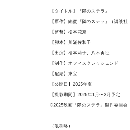
【タイトル】『隣のステラ』
【原作】餡蜜『隣のステラ』（講談社
【監督】松本花奈
【脚本】川滿佐和子
【出演】福本莉子、八木勇征
【制作】オフィスクレッシェンド
【配給】東宝
【公開日】
2025
年夏
【撮影期間】
2025
年
1
月〜
2
月予定
©2025映画「隣のステラ」製作委員会
（敬称略）