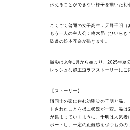
伝えることができない様子を描いた初
ごくごく普通の女子高生：天野千明（
もう一人の主人公：柊木昴（ひいらぎ
監督の松本花奈が描きます。
撮影は来年
1
月から始まり、
2025
年夏
レッシュな超王道ラブストーリーにご
【ストーリー】
隣同士の家に住む幼馴染の千明と昴。
トされたことを機に状況が一変。昴は
が集まっていくように。千明は人気者
ポートし、一定の距離感を保つものの