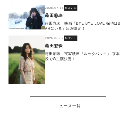
2026.07.14
MOVIE
蒔田彩珠
蒔田彩珠 映画『BYE BYE LOVE 探偵はB
ARにいる』出演決定！
2026.06.09
MOVIE
蒔田彩珠
蒔田彩珠 実写映画『ルックバック』 京本
役でW主演決定！
ニュース一覧