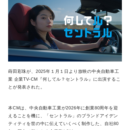
蒔田彩珠が、
2025
年１月１日より放映の中央自動車工
業 企業
TV-CM
『何してル？セントラル』に出演するこ
とが発表された。
本
CM
は、中央自動車工業が
2026
年に創業
80
周年を迎
えることを機に、「セントラル」のブランドアイデン
ティティを世の中に伝えていくべく制作した、自社
80