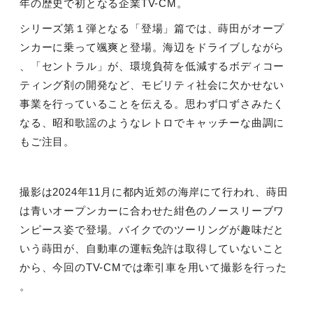
年の歴史で初となる企業
TV-CM
。
シリーズ第１弾となる「登場」篇では、蒔田がオープ
ンカーに乗って颯爽と登場。海辺をドライブしながら
、「セントラル」が、環境負荷を低減するボディコー
ティング剤の開発など、モビリティ社会に欠かせない
事業を行っていることを伝える。思わず口ずさみたく
なる、昭和歌謡のようなレトロでキャッチーな曲調に
もご注目。
撮影は
2024
年
11
月に都内近郊の海岸にて行われ、蒔田
は青いオープンカーに合わせた紺色のノースリーブワ
ンピース姿で登場。バイクでのツーリングが趣味だと
いう蒔田が、自動車の運転免許は取得していないこと
から、今回の
TV-CM
では牽引車を用いて撮影を行った
。