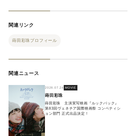
関連リンク
蒔田彩珠プロフィール
関連ニュース
2026.07.24
MOVIE
蒔田彩珠
蒔田彩珠 主演実写映画『ルックバック』
第83回ヴェネチア国際映画祭 コンペティシ
ョン部門 正式出品決定！