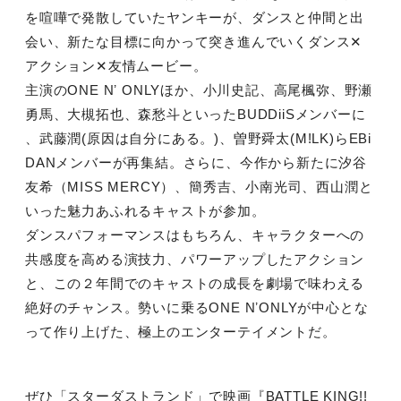
を喧嘩で発散していたヤンキーが、ダンスと仲間と出
会い、新たな⽬標に向かって突き進んでいくダンス✕
アクション✕友情ムービー。
主演のONE Nʼ ONLYほか、⼩川史記、⾼尾楓弥、野瀬
勇⾺、⼤槻拓也、森愁⽃といったBUDDiiSメンバーに
、武藤潤(原因は⾃分にある。)、曽野舜太(M!LK)らEBi
DANメンバーが再集結。さらに、今作から新たに汐⾕
友希（MISS MERCY）、簡秀吉、⼩南光司、⻄⼭潤と
いった魅⼒あふれるキャストが参加。
ダンスパフォーマンスはもちろん、キャラクターへの
共感度を⾼める演技⼒、パワーアップしたアクション
と、この２年間でのキャストの成⻑を劇場で味わえる
絶好のチャンス。勢いに乗るONE NʼONLYが中⼼とな
って作り上げた、極上のエンターテイメントだ。
ぜひ「スターダストランド」で映画『BATTLE KING!!