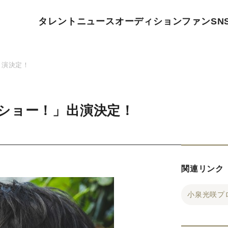
タレント
ニュース
オーディション
ファン
SN
出演決定！
ショー！」出演決定！
関連リンク
小泉光咲プ