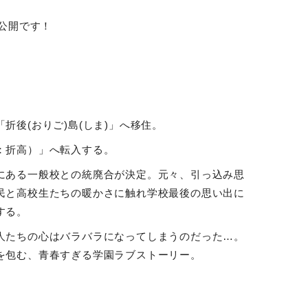
公開です！
「折後
(
おりご
)
島
(
しま
)
」へ移住。
：折高）」へ転入する。
にある一般校との統廃合が決定。元々、引っ込み思
民と高校生たちの暖かさに触れ学校最後の思い出に
する。
人たちの心はバラバラになってしまうのだった…。
を包む、青春すぎる学園ラブストーリー。