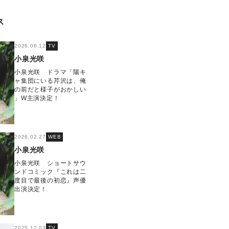
ス
2026.06.12
TV
小泉光咲
小泉光咲 ドラマ「陽キ
ャ集団にいる芹沢は、俺
の前だと様子がおかしい
」W主演決定！
2026.02.27
WEB
小泉光咲
小泉光咲 ショートサウ
ンドコミック『これは二
度目で最後の初恋』声優
出演決定！
2025.12.03
TV