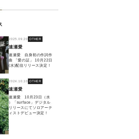
ス
2025.09.20
OTHER
速瀬愛
速瀬愛 自身初の作詞作
曲 「愛の証」 10月22日
(水)配信リリース決定！
2024.10.10
OTHER
速瀬愛
速瀬愛 10月23日（水
）「surface」デジタル
リリースにてソロアーテ
ィストデビュー決定！