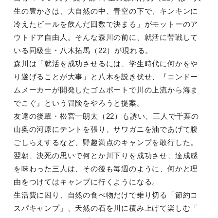
生の豊かさは、大自然の中、青空の下で、キンキンに
冷えたビールを飲んだ回数で決まる」がモットーのア
ウトドア自由人。そんな森川の前に、就活に苦戦して
いる同級生・八木拓馬（22）が現れる。
森川は「就活を成功させるには、学生時代に何かをや
り遂げることが大事」と八木を説き伏せ、『コンドー
ムメーカーが開発したゴムボートで川の上流から海ま
でこぐ』という冒険をやろうと提案。
友達の後輩・松宮一朗太（22）も誘い、三人で千葉の
山奥の河原にテントを張り、サワガニを油であげて腹
ごしらえするなど、野趣満点のキャンプを敢行した。
翌朝、決死の思いで何とか川下りを成功させ、達成感
を味わった三人は、その後も毎週のように、何かと理
由をつけてはキャンプに行くようになる。
生活費に困り、自然の食べ物だけで乗り切る「節約コ
スパキャンプ」、天然の石を川に積み上げて楽しむ「