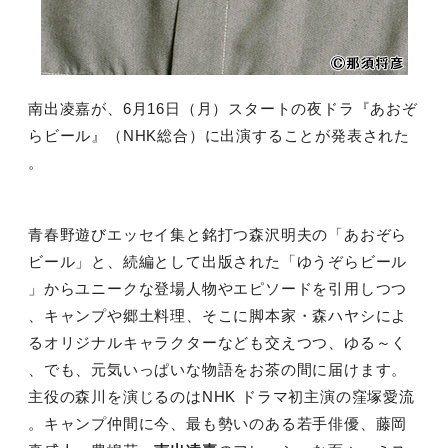
南出凌嘉が、6月16日（月）スタートの夜ドラ『あおぞ
らビール』（NHK総合）に出演することが発表された
。
青春野遊びエッセイ集と銘打つ森沢明夫の「あおぞら
ビール」と、続編として出版された「ゆうぞらビール
」からユニークな登場人物やエピソードを引用しつつ
、キャンプや郷土料理、そこに脚本家・森ハヤシによ
るオリジナルキャラクターなども交えつつ、ゆる～く
、でも、元気いっぱいな物語をお茶の間に届けます。
主役の森川を演じるのはNHK ドラマ初主演の窪塚愛流
。キャンプ仲間に今、最も勢いのある若手俳優、藤岡