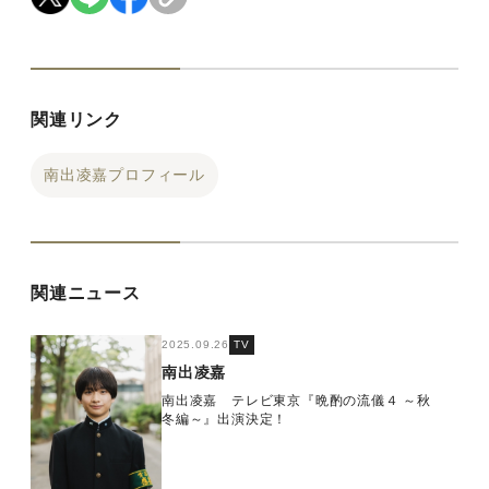
関連リンク
南出凌嘉プロフィール
関連ニュース
2025.09.26
TV
南出凌嘉
南出凌嘉 テレビ東京『晩酌の流儀４ ～秋
冬編～』出演決定！