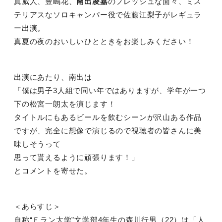
真威人、豊嶋花、
南出凌嘉
のフレッシュな面々、ミス
テリアスなソロキャンパー役で佐藤江梨子がレギュラ
ー出演。
真夏の夜のおいしいひとときをお楽しみください！
出演にあたり、南出は
「僕は男子3人組で同い年ではありますが、学年が一つ
下の松宮一朗太を演じます！
タイトルにもあるビールを飲むシーンが沢山ある作品
ですが、完全に想像で演じるので視聴者の皆さんに美
味しそうって
思って貰えるように頑張ります！」
とコメントを寄せた。
＜あらすじ＞
自称“Ｆラン大学”文学部4年生の森川行男（22）は「人