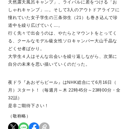
天然露天風呂キャンプ」、ライバルに差をつける「お
しゃれキャンプ」…。そして3人のアウトドアライフに
憧れていた女子学生の三条弥生（21）も巻き込んで珍
道中を繰り広げていく…。
行く先々で出会うのは、やたらとマウントをとってく
る、クールなモデル級女性ソロキャンパー大山千晶な
どくせ者ばかり。
大学生４人はそんな出会いを繰り返しながら、次第に
自分の未来を思い描いていくのだった。
夜ドラ『あおぞらビール』はNHK総合にて6月16日（
月）スタート！（毎週月～木 22時45分～23時00分・全
32話）
是非ご期待下さい！
（敬称略）