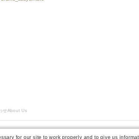
わせ
About Us
ry for our site to work properly and to give us informat