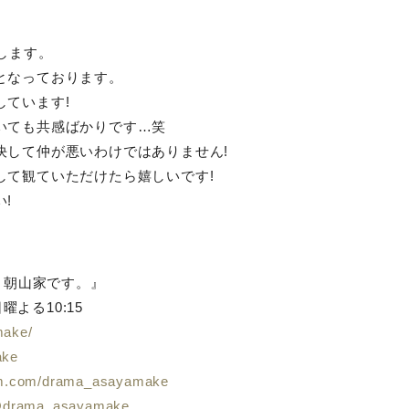
します。
となっております。
ています!
いても共感ばかりです…笑
決して仲が悪いわけではありません!
して観ていただけたら嬉しいです!
!
、朝山家です。』
曜よる10:15
make/
ake
ram.com/drama_asayamake
m/@drama_asayamake