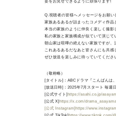
姿をお見せできるように頑張ります!
Q.視聴者の皆様へメッセージをお願い
家族あるあるが詰まったコメディ作品
本当の家族のように仲良く楽しく撮影し
私の家族と家族構成が似ていて演じて
朝山家は喧嘩の絶えない家族ですが、
これあるあるだなあと皆さんにも共感
ぜひ放送を楽しみに待っていてください
（敬称略）
[タイトル]：ABCドラマ『こんばんは
[放送日時]：2025年7月スタート 毎週日
[公式サイト]
https://asahi.co.jp/asaya
[公式 X]
https://x.com/drama_asayam
[公式 Instagram]https://www.instag
[公式 TikTok]
https://www.tiktok.co