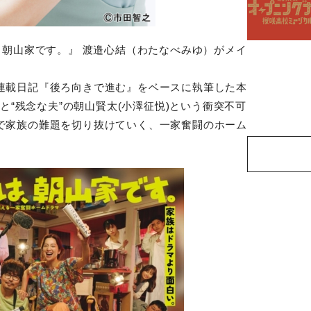
、朝山家です。』 渡邉心結（わたなべみゆ）がメイ
連載日記『後ろ向きで進む』をベースに執筆した本
)と“残念な夫”の朝山賢太(小澤征悦)という衝突不可
で家族の難題を切り抜けていく、一家奮闘のホーム