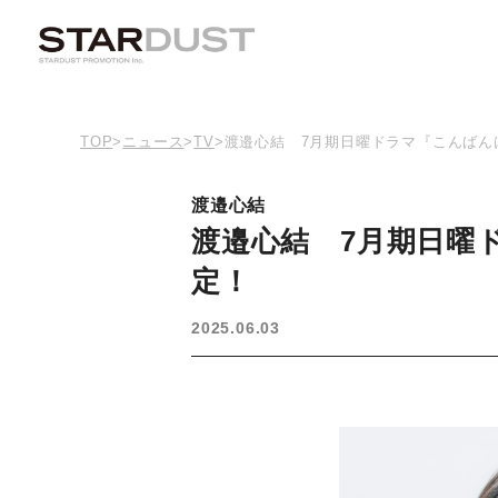
TOP
>
ニュース
>
TV
>
渡邉心結 7月期日曜ドラマ『こんばん
渡邉心結
渡邉心結 7月期日曜
定！
2025.06.03