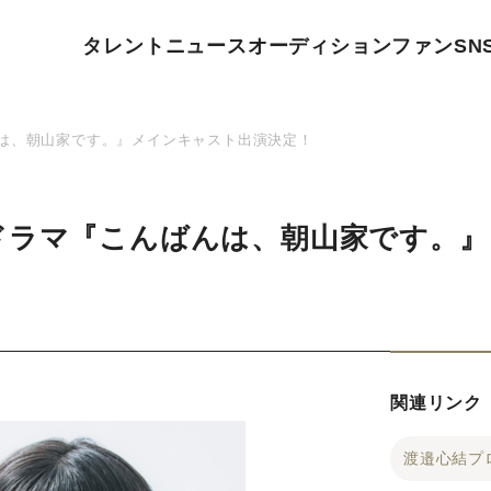
タレント
ニュース
オーディション
ファン
SN
は、朝山家です。』メインキャスト出演決定！
ドラマ『こんばんは、朝山家です。
関連リンク
渡邉心結プ