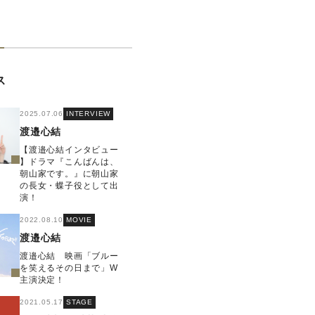
ス
2025.07.06
INTERVIEW
渡邉心結
【渡邉心結インタビュー
】ドラマ『こんばんは、
朝山家です。』に朝山家
の長女・蝶子役として出
演！
2022.08.10
MOVIE
渡邉心結
渡邉⼼結 映画「ブルー
を笑えるその⽇まで」W
主演決定！
2021.05.17
STAGE