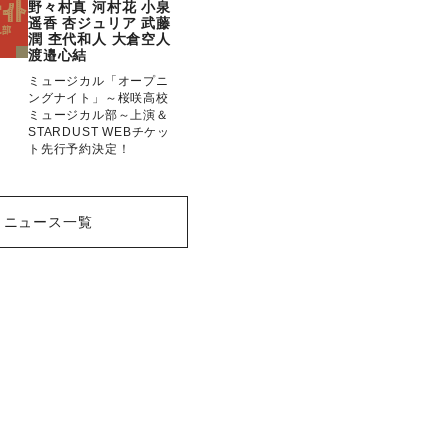
野々村真
河村花
小泉
遥香
杏ジュリア
武藤
潤
杢代和人
大倉空人
渡邉心結
ミュージカル「オープニ
ングナイト」～桜咲高校
ミュージカル部～上演＆
STARDUST WEBチケッ
ト先行予約決定！
ニュース一覧