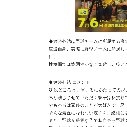
◆渡邉心結は野球チームに所属する高1
渡邉自身、実際に野球チームに所属し
に。
性格面では協調性がなく気難しい役ど
◆渡邉心結 コメント
Q.役どころと、演じるにあたっての思
私が演じさせていただく蝶子は反抗期
でも本当は家族のことが大好きで、怒
そんな素直になれない蝶子を、繊細に
また、野球が得意な子で私自身も野球