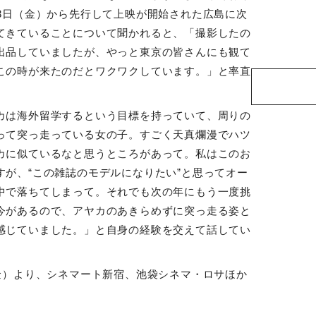
3日（金）から先行して上映が開始された広島に次
てきていることについて聞かれると、「撮影したの
出品していましたが、やっと東京の皆さんにも観て
この時が来たのだとワクワクしています。」と率直
カは海外留学するという目標を持っていて、周りの
って突っ走っている女の子。すごく天真爛漫でハツ
カに似ているなと思うところがあって。私はこのお
が、“この雑誌のモデルになりたい”と思ってオー
中で落ちてしまって。それでも次の年にもう一度挑
今があるので、アヤカのあきらめずに突っ走る姿と
感じていました。」と自身の経験を交えて話してい
金）より、シネマート新宿、池袋シネマ・ロサほか