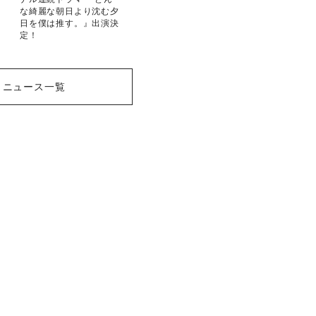
な綺麗な朝日より沈む夕
日を僕は推す。』出演決
定！
ニュース一覧