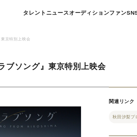
タレント
ニュース
オーディション
ファン
SN
』東京特別上映会
ラブソング』東京特別上映会
関連リンク
秋田汐梨プ