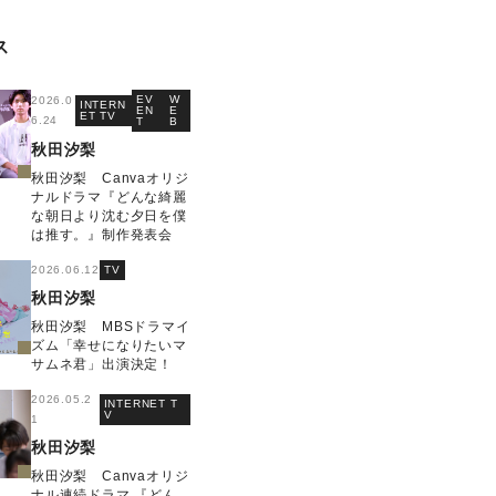
ス
EV
W
2026.0
INTERN
EN
E
ET TV
6.24
T
B
秋田汐梨
秋田汐梨 Canvaオリジ
ナルドラマ『どんな綺麗
な朝日より沈む夕日を僕
は推す。』制作発表会
2026.06.12
TV
秋田汐梨
秋田汐梨 MBSドラマイ
ズム「幸せになりたいマ
サムネ君」出演決定！
2026.05.2
INTERNET T
V
1
秋田汐梨
秋田汐梨 Canvaオリジ
ナル連続ドラマ 『どん