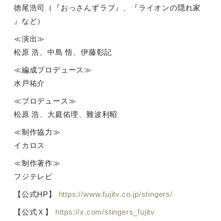
徳尾浩司（『おっさんずラブ』、『ライオンの隠れ家
』など）
≪演出≫
松原 浩、中島 悟、伊藤彰記
≪編成プロデュース≫
水戸祐介
≪プロデュース≫
松原 浩、大庭佑理、難波利昭
≪制作協力≫
イカロス
≪制作著作≫
フジテレビ
【公式
HP
】
https://www.fujitv.co.jp/stingers/
【公式Ｘ】
https://x.com/stingers_fujitv