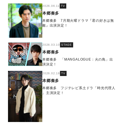
2026.06.11
TV
本郷奏多
本郷奏多 7月期火曜ドラマ『君の好きは無
敵』出演決定！
2026.03.10
STAGE
本郷奏多
本郷奏多 「MANGALOGUE：火の鳥」出
演決定！
2026.02.18
TV
本郷奏多
本郷奏多 フジテレビ系土ドラ「時光代理人
」主演決定！