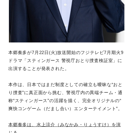
本郷奏多が
7
月
22
日
(
火
)
放送開始のフジテレビ
7
月期火
9
ドラマ「スティンガース 警視庁おとり捜査検証室」に
出演することが発表された。
本作は、日本ではまだ制度としての確立も曖昧な“おと
り捜査”に真正面から挑む、警視庁内の異端チーム・通
称“スティンガース”の活躍を描く、完全オリジナルの“
爽快コンゲーム（だまし合い）エンターテイメント”。
本郷奏多は、水上涼介（みなかみ・りょうすけ）を演
じる。