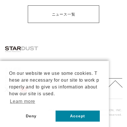
ニュース一覧
会社概要
On our website we use some cookies. T
プライバシーポリシー
重要なお知らせ
hese are necessary for our site to work p
お問い合わせ
About Us
roperly and to give us information about
公式X
公式Youtube
how our site is used.
Learn more
Copyright © 2026 STARDUST PROMOTION, INC.
All rights reserved.
Deny
Accept