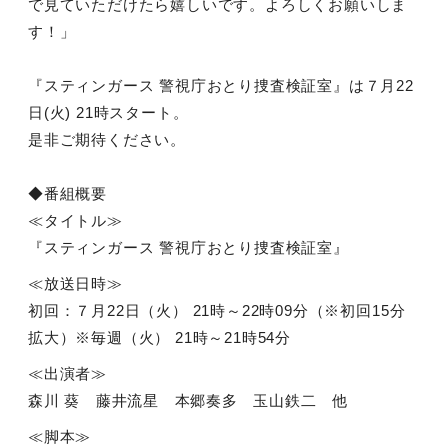
で見ていただけたら嬉しいです。よろしくお願いしま
す！」
『スティンガース 警視庁おとり捜査検証室』は７月
22
日
(
火
) 21
時スタート。
是非ご期待ください。
◆番組概要
≪タイトル≫
『スティンガース 警視庁おとり捜査検証室』
≪放送日時≫
初回：７月
22
日（火）
21
時～
22
時
09
分（
※
初回
15
分
拡大）※毎週（火）
21
時～
21
時
54
分
≪出演者≫
森川 葵 藤井流星 本郷奏多 玉山鉄二 他
≪脚本≫